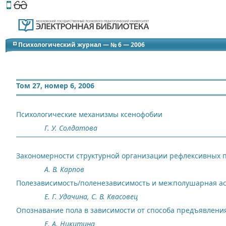
Этот сайт поддерживает
версию для незрячих и слабов
Психологический журнал — № 6 — 2006
Том 27, номер 6, 2006
Психологические механизмы ксенофобии
Г. У. Солдатова
Закономерности структурной организации рефлексивных 
A. В. Карпов
Полезависимость/поленезависимость и межполушарная а
Е. Г. Удачина, С. В. Квасовец
Опознавание пола в зависимости от способа предъявлени
Е. А. Никитина