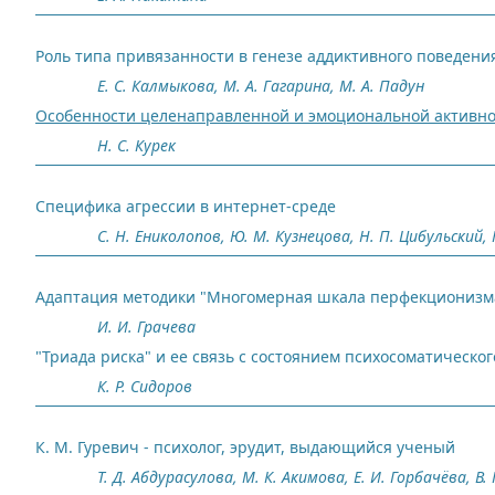
Роль типа привязанности в генезе аддиктивного поведения
Е. С. Калмыкова, М. А. Гагарина, М. А. Падун
Особенности целенаправленной и эмоциональной активно
Н. С. Курек
Специфика агрессии в интернет-среде
С. Н. Ениколопов, Ю. М. Кузнецова, Н. П. Цибульский, 
Адаптация методики "Многомерная шкала перфекционизма"
И. И. Грачева
"Триада риска" и ее связь с состоянием психосоматическо
К. Р. Сидоров
К. М. Гуревич - психолог, эрудит, выдающийся ученый
Т. Д. Абдурасулова, М. К. Акимова, Е. И. Горбачёва, В. 