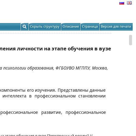
Скрыть структуру
Описание
Страница
Версия для печати
ления личности на этапе обучения в вузе
а психологии образования, ФГБОУВО МГППУ, Москва,
 компоненты его изучения. Представлены данные
 интеллекта в профессиональном становлении
профессиональное развитие, профессиональное
 этапе обучения в вузе [Электронный ресурс] //