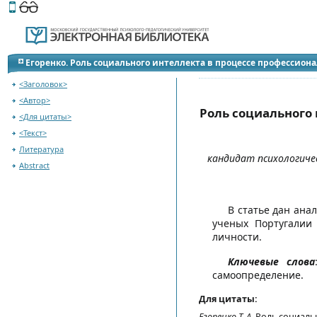
Этот сайт поддерживает
версию для незрячих и слабов
Перейти на оглавление
Егоренко. Роль социального интеллекта в процессе профессиона
<Заголовок>
<Автор>
Роль социального 
<Для цитаты>
<Текст>
Литература
кандидат психологиче
Abstract
В статье дан ана
ученых Португалии
личности.
Ключевые слова
самоопределение.
Для цитаты:
Егоренко Т. А.
Роль социальн