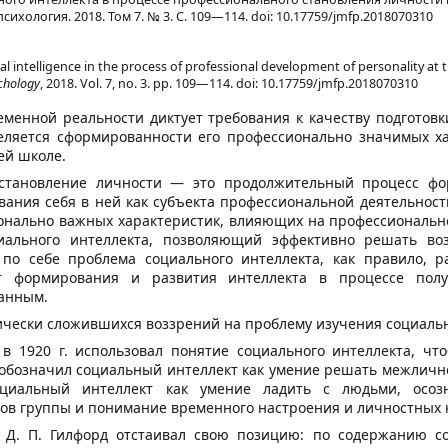
хология. 2018. Том 7. № 3. С. 109—114. doi: 10.17759/jmfp.2018070310
l intelligence in the process of professional development of personality at t
chology
, 2018. Vol. 7, no. 3. pp. 109—114. doi: 10.17759/jmfp.2018070310
менной реальности диктует требования к качеству подготовк
еляется сформированности его профессионально значимых х
ей школе.
становление личности — это продолжительный процесс ф
ания себя в ней как субъекта профессиональной деятельнос
онально важных характеристик, влияющих на профессионально
циального интеллекта, позволяющий эффективно решать в
 по себе проблема социального интеллекта, как правило, 
кт формирования и развития интеллекта в процессе полу
танным.
ически сложившихся воззрений на проблему изучения социальн
к в 1920 г. использовал понятие социального интеллекта, ч
обозначил социальный интеллект как умение решать межличност
циальный интеллект как умение ладить с людьми, осоз
ов группы и понимание временного настроения и личностных 
г. Д. П. Гилфорд отстаивал свою позицию: по содержанию с