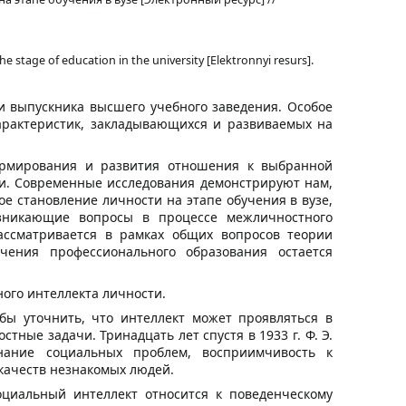
he stage of education in the university [Elektronnyi resurs].
и выпускника высшего учебного заведения. Особое
арактеристик, закладывающихся и развиваемых на
ормирования и развития отношения к выбранной
ти. Современные исследования демонстрируют нам,
е становление личности на этапе обучения в вузе,
озникающие вопросы в процессе межличностного
рассматривается в рамках общих вопросов теории
чения профессионального образования остается
ого интеллекта личности.
тобы уточнить, что интеллект может проявляться в
ные задачи. Тринадцать лет спустя в 1933 г. Ф. Э.
нание социальных проблем, восприимчивость к
качеств незнакомых людей.
оциальный интеллект относится к поведенческому