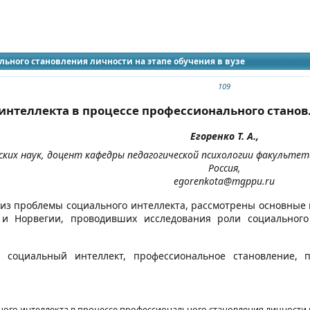
идящих
 журнала
льного становления личности на этапе обучения в вузе
109
интеллекта в процессе профессионального станов
Егоренко Т. А.,
ских наук, доцент кафедры педагогической психологии факультет
Россия,
egorenkota@mgppu.ru
лиз проблемы социального интеллекта, рассмотрены основные
 и Норвегии, проводивших исследования роли социального
: социальный интеллект, профессиональное становление, 
ого интеллекта в процессе профессионального становления личности на