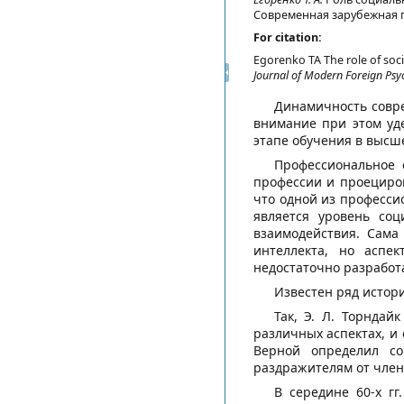
Современная зарубежная пси
For citation:
Egorenko ТА The role of socia
Journal of Modern Foreign Psy
Динамичность совре
внимание при этом уд
этапе обучения в высш
Профессиональное 
профессии и проециров
что одной из професси
является уровень со
взаимодействия. Сама
интеллекта, но аспе
недостаточно разрабо
Известен ряд истор
Так, Э. Л. Торндай
различных аспектах, и 
Верной определил со
раздражителям от член
В середине 60-х г