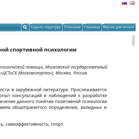
Скрыть структуру
Описание
Страница
Версия для печати
ной спортивной психологии
ологической помощи, Московский государственный
«ЦСТиСК Москомспорта»), Москва, Россия,
ости в зарубежной литературе. Прослеживается
опыт консультаций и наблюдений к разработке
ачение данного понятия позитивной психологии
твием общепринятого определения, валидных и
ь, самоэффективность, спорт.