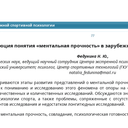
идящих
 журнала
ежной спортивной психологии
77
юция понятия «ментальная прочность» в зарубеж
Федунина Н. Ю.,
еских наук, ведущий научный сотрудник Центра экстренной псих
ский университет; психолог, Центр спортивных технологий (ГКУ 
natalia_fedunina@mail.ru
триваются этапы развития представлений о ментальной прочн
 к пониманию и исследованию этого феномена от опоры на 
чественных и количественных исследований. Обсуждаются зн
сихологии спорта, а также проблемы, сопряженные с отсутс
тов исследования и недостатком лонгитюдных исследований.
: ментальная прочность, совладание, психологическая готовност