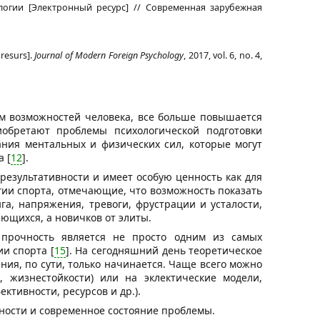
огии [Электронный ресурс] // Современная зарубежная
 resurs].
Journal of Modern Foreign Psychology
, 2017, vol. 6, no. 4,
м возможностей человека, все больше повышается
иобретают проблемы психологической подготовки
ния ментальных и физических сил, которые могут
 [
12
].
езультативности и имеет особую ценность как для
гии спорта, отмечающие, что возможность показать
га, напряжения, тревоги, фрустрации и усталости,
ющихся, а новичков от элиты.
 прочность является не просто одним из самых
и спорта [
15
]. На сегодняшний день теоретическое
ия, по сути, только начинается. Чаще всего можно
 жизнестойкости) или на эклектические модели,
тивности, ресурсов и др.).
ности и современное состояние проблемы.