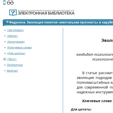
Этот сайт поддерживает
версию для незрячих и слабов
Перейти на оглавление
Федунина. Эволюция понятия «ментальная прочность» в заруб
<Заголовок>
<Автор>
Эвол
<Аннотация>
<Ключевые слова>
<Для цитаты>
кандидат психологич
психологиче
<Текст>
Литература
Abstract
В статье рассма
эволюция подходов
полномасштабных ка
для современной п
надежных инструмен
Ключевые слова
Для цитаты: