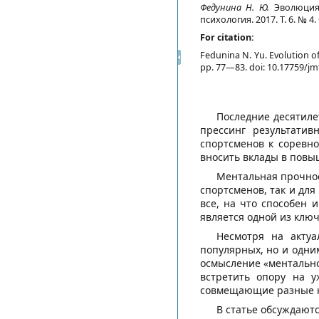
Федунина Н. Ю.
Эволюция 
психология. 2017. Т. 6. № 4
For citation:
Fedunina N. Yu. Evolution o
pp. 77—83. doi: 10.17759/jmfp
Последние десятиле
прессинг результатив
спортсменов к соревн
вносить вклады в повы
Ментальная прочнос
спортсменов, так и дл
все, на что способен 
является одной из клю
Несмотря на актуа
популярных, но и одни
осмысление «ментально
встретить опору на у
совмещающие разные кон
В статье обсуждают