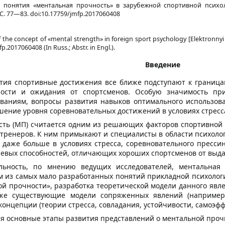
понятия «ментальная прочность» в зарубежной спортивной психол
. С. 77—83. doi:10.17759/jmfp.2017060408
f the concept of «mental strength» in foreign sport psychology [Elektronnyi
.2017060408 (In Russ.; Abstr. in Engl.).
Введение
тия спортивные достижения все ближе подступают к граница
ности и ожидания от спортсменов. Особую значимость пр
ованиям, вопросы развития навыков оптимального использова
шение уровня соревновательных достижений в условиях стресса
ть (МП) считается одним из решающих факторов спортивной р
я тренеров. К ним примыкают и специалисты в области психоло
и даже больше в условиях стресса, соревновательного прессин
чевых способностей, отличающих хороших спортсменов от выда
льность, по мнению ведущих исследователей, ментальная
м из самых мало разработанных понятий прикладной психологи
й прочности», разработка теоретической модели данного явлен
же существующие модели сопряженных явлений (например,
цепции (теории стресса, совладания, устойчивости, самоэффек
ся основные этапы развития представлений о ментальной проч