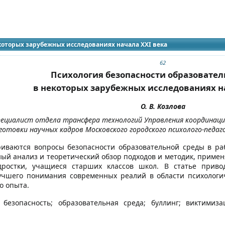
идящих
 журнала
которых зарубежных исследованиях начала XXI века
62
Психология безопасности образовател
в некоторых зарубежных исследованиях на
О. В. Козлова
пециалист отдела трансфера технологий Управления координаци
готовки научных кадров Московского городского психолого-педаг
риваются вопросы безопасности образовательной среды в ра
ый анализ и теоретический обзор подходов и методик, примен
одростки, учащиеся старших классов школ. В статье прив
учшего понимания современных реалий в области психологи
о опыта.
безопасность; образовательная среда; буллинг; виктимиза