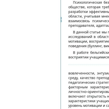
Психологическая бе
обществе, которая тре
разработки эффективны
области, учитывая мне
взаимосвязь психичес
преподавателя, адаптац
В данной статье мы
исследований в област
мотивации, восприятию
поведения (буллинг, ви
В работе бельгийских
восприятии учащимися 
вовлеченности, энтуз
среду, качество препо
педагогических страте
факторным характери
личностно-ориентиров
включают открытость н
характеристики учащих
уровень мотивации и с