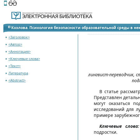
Этот сайт поддерживает
версию для незрячих и слабов
Перейти к содержанию
Козлова. Психология безопасности образовательной среды в не
<Заголовок>
<Автор>
<Аннотация>
<Ключевые слова>
<Текст>
Литература
лингвист-переводчик, с
под
<Abstract>
В статье рассмат
Представлен детальн
могут оказаться п
исследований для л
примере зарубежног
Ключевые слова:
подростки.