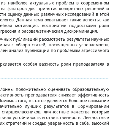
у из наиболее актуальных проблем в современном
ства факторов для принятия конкретных решений и
сти оценку данных различных исследований в этой
логов. Данная тема охватывает такие аспекты, как
чебная мотивация, восприятие подростками роли
 агрессия и расовая/этническая дискриминация.
учных публикаций рассмотреть результаты научных
иная с обзора статей, посвященных успеваемости,
влен анализ публикаций по проблемам агрессивного
еркивается особая важность роли преподавателя в
клонны положительно оценивать образовательную
 активность преподавателя снижает эффективность
омимо этого, в статье уделяется большое внимание
начительно лучших результатов в формировании
старшеклассников, личностные качества которых
льная устойчивость и ответственность. Личностные
х стратегий и среды: уверенность в себе, высокий