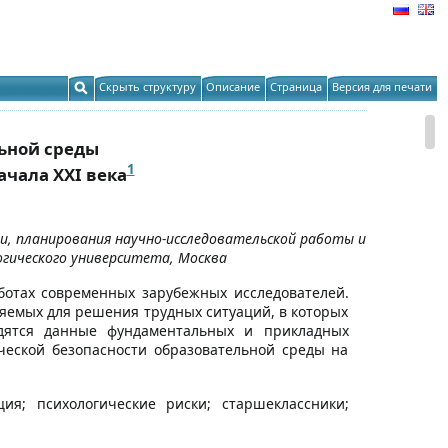
Скрыть структуру
Описание
Страница
Версия для печати
ьной среды
1
чала XXI века
и, планирования научно-исследовательской работы и
огического университета, Москва
ботах современных зарубежных исследователей.
яемых для решения трудных ситуаций, в которых
одятся данные фундаментальных и прикладных
ческой безопасности образовательной среды на
ция; психологические риски; старшеклассники;