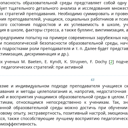
зопасность образовательной среды представляет собой одн
бует тщательного детального анализа и исследования множе
х стратегий преподавания. Необходимо суммировать и прове
ния преподавателей, учащихся, социальных работников и психо
кого состояния подростков и их успеваемость в школе, у
ия в школе, факторы стресса, а также буллинг, виктимизация,
 предпримем попытку на примере современных зарубежных на
и психологической безопасности образовательной среды, нач
 подростками роли преподавателя и т. п. Далее будет предста
ктимизация, дискриминация и др.).
 ученых M. Baeten, E. Kyndt, K. Struyven, F. Dochy [
2
] подч
педагогических стратегий: при активной
63
иазме и индивидуальном подходе преподавателя учащиеся с
давания и методы целеполагания и, напротив, недостаточная
гий и восприятия учащимися образовательной среды в целом. П
стикам, относящимся непосредственно к ученикам. Так, з
анной образовательной среды можно достичь при обучении 
овому опыту, экстравертность, позитивный настрой, эмоциона
ся, также способствующие лучшему восприятию педагогически
амоэффективность.