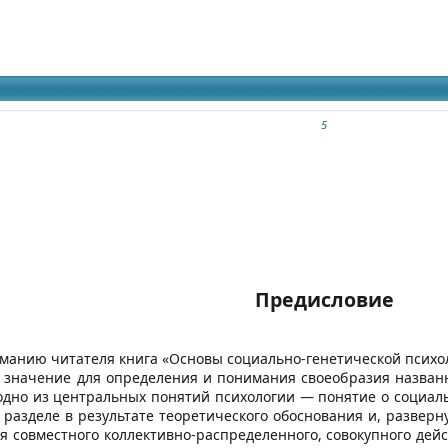
идящих
 сборника
5
Предисловие
анию читателя книга «Основы социально-генетической психоло
 значение для определения и понимания своеобразия назван
дно из центральных понятий психологии — понятие о социаль
 разделе в результате теоретического обоснования и, разверн
 совместного коллективно-распределенного, совокупного дей