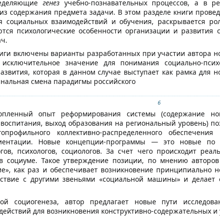
ределяющие
генез
учебно-познавательных процессов, а в рез
лиз содержания предмета задачи. В этом разделе книги прове
 социальных взаимодействий и обучения, раскрывается рол
ются психологические особенности организации и развития 
ч.
ниги включены варианты разработанных при участии автора н
 исключительное значение для понимания социально-психо
азвития, которая в данном случае выступает как рамка для 
нальная смена парадигмы российского
6
опленный опыт реформирования системы (содержание нов
 воспитания, выход образования на региональный уровень) по
опрофильного коллективно-распределенного обеспечения
риентации. Новые концепции-программы — это новые по
гов, психологов, социологов. За счет чего происходит реа
в социуме. Такое утверждение позиции, по мнению авторо
е», как раз и обеспечивает возникновение принципиально н
йствие с другими звеньями «социальной машины» и делает 
ой социогенеза, автор предлагает новые пути исследова
 действий для возникновения конструктивно-содержательных и