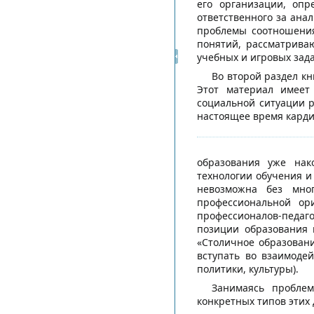
его организации, оп
ответственного за ана
проблемы соотношения
понятий, рассматрива
учебных и игровых зада
Во второй раздел к
Этот материал имеет
социальной ситуации р
настоящее время карди
образования уже нак
технологии обучения и
невозможна без мног
профессиональной о
профессионалов-педаго
позиции образования 
«Столичное образовани
вступать во взаимоде
политики, культуры).
Занимаясь проблем
конкретных типов этих