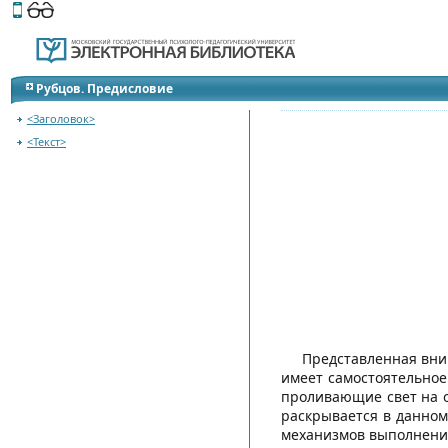
Этот сайт поддерживает
версию для незрячих и слабов
Переход к содержанию
Рубцов. Предисловие
<Заголовок>
<Текст>
Представленная вним
имеет самостоятельное
проливающие свет на о
раскрывается в данном
механизмов выполнения