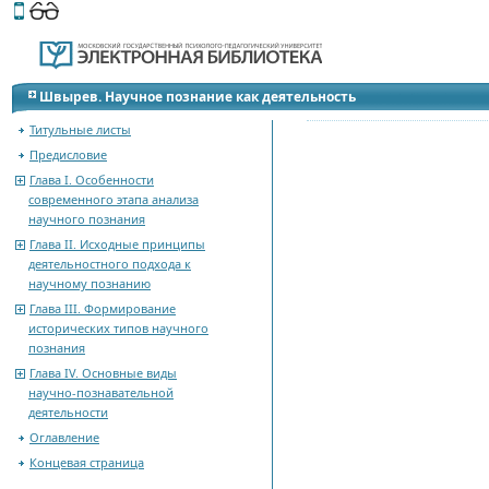
Этот сайт поддерживает
версию для незрячих и слабов
Швырев. Научное познание как деятельность
Титульные листы
Предисловие
Глава I. Особенности
современного этапа анализа
научного познания
Глава II. Исходные принципы
деятельностного подхода к
научному познанию
Глава III. Формирование
исторических типов научного
познания
Глава IV. Основные виды
научно-познавательной
деятельности
Оглавление
Концевая страница