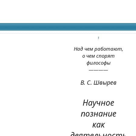
идящих
1
Над чем работают,
о чем спорят
философы
————
В. С. Швырев
Научное
познание
как
деятельность