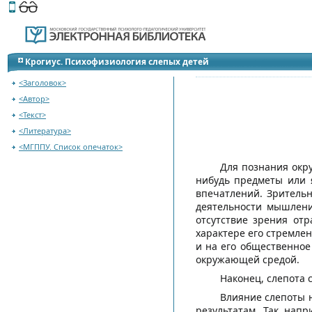
Этот сайт поддерживает
версию для незрячих и слабов
Перейти на оглавление
Крогиус. Психофизиология слепых детей
<Заголовок>
<Автор>
<Текст>
<Литература>
<МГППУ. Список опечаток>
Для познания окр
нибудь предметы или 
впечатлений. Зритель
деятельности мышлени
отсутствие зрения от
характере его стремлен
и на его общественное
окружающей средой.
Наконец, слепота 
Влияние слепоты 
результатам. Так нап