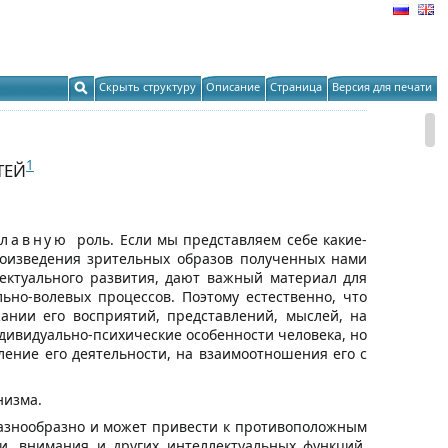
Скрыть структуру
Описание
Страница
Версия для печати
1
ТЕЙ
лавную
роль. Если мы представляем себе какие-
роизведения зрительных образов полученных нами
ектуального развития, дают важный материал для
но-волевых процессов. Поэтому естественно, что
ании его восприятий, представлений, мыслей, на
ндивидуально-психические особенности человека, но
ление его деятельности, на взаимоотношения его с
низма.
разнообразно и может привести к противоположным
и, внимания и других интеллектуальных функций,