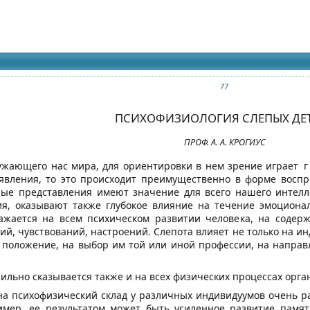
идящих
 сборника
77
ПСИХОФИЗИОЛОГИЯ СЛЕПЫХ ДЕ
ПРОФ. А. А. КРОГИУС
ужающего нас мира, для ориентировки в нем зрение играет
г
явления, то это происходит преимущественно в форме восп
ные представления имеют значение для всего нашего интелл
я, оказывают также глубокое влияние на течение эмоциональ
ражается на всем психическом развитии человека, на содерж
ий, чувствований, настроений. Слепота влияет не только на и
 положение, на выбор им той или иной профессии, на направ
сильно сказывается также и на всех физических процессах орга
на психофизический склад у различных индивидуумов очень 
ример, ее результатом может быть усиленное развитие памят