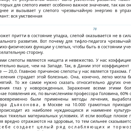
торых для слепого имеет особенно важное значение, так как о
днее и вызывает у слепого чрезвычайную энергию в упраж
иант: вся умственная
78
ожет притти в состояние упадка, слепой оказывается не в сил
уального развития. Вот почему для тифло-педагога чрезвыч
ихо-физических функции у слепых, чтобы быть в состоянии уче
желательную сторону.
ми слепоты являются нищета и невежество. У нас коэффициент
ительно выше, чем на Западе. Так, в Дании этот коэффициент р
же — 20,0. Главною причиною слепоты у нас является трахома.
селения страдает этой болезнью. Она, конечно, легко могла
иятий. То же самое нужно сказать относительно других о
ления глаз у новорожденных. Заражение всеми этими бо
учае появления их, по вычислениям профессора Головина, 60% 
своевременно были применены методы лечения, выработа
ора
Дьяконова
, в Москве на 10.000 грамотных приходит
происходит из наиболее нуждающихся и наименее культурн
мых тяжелых материальных условиях. И если вообще плохое 
я вредно отражаются на здоровьи, то тем сильнее сказывает
 себе создает целый ряд ослабляющих и торм