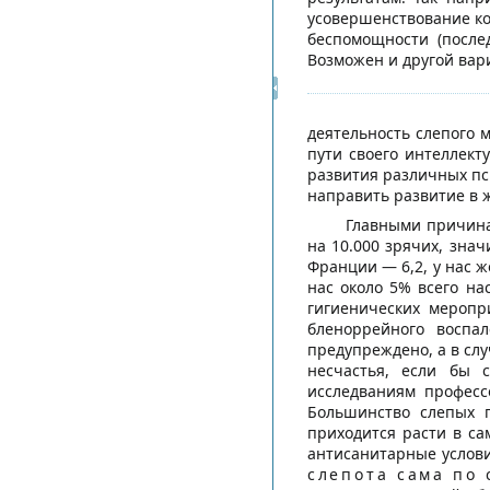
усовершенствование ко
беспомощности (после
Возможен и другой вар
деятельность слепого м
пути своего интеллект
развития различных пс
направить развитие в 
Главными причина
на 10.000 зрячих, знач
Франции — 6,2, у нас 
нас около 5% всего на
гигиенических меропр
бленоррейного воспа
предупреждено, а в сл
несчастья, если бы 
исследваниям професс
Большинство слепых 
приходится расти в са
антисанитарные услови
слепота сама по