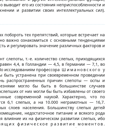
но выводит его из состояния неприспособленности и
нении и развитии своих интеллектуальных сил).
ах побороть тех препятствий, которые встречает на
айно важно ознакомиться с основными тенденциями
сть и регулировать значение различных факторов и
 слепоты, т.-е. количество слепых, приходящихся
авен 4,4, в Голландии — 4,5, в Германии — 7,1, во
 По исследованиям профессора
Шимановского
у
 бы быть устранена при своевременном проведении
чень распространенных причин слепоты — оспы и
лезнями могло бы быть в большинстве случаев
ослепших от них могли бы быть избавлены от своего
нные современной наукой. Характерно, что по
ся 6,1 слепых, а на 10.000 неграмотных — 16,7.
ых слоев населения. Большинству слепых детей
помещение, недостаточное питание и всякого рода
ся влияние их на физическом развитии слепых, ибо
озящих физическое развитие моментов
.