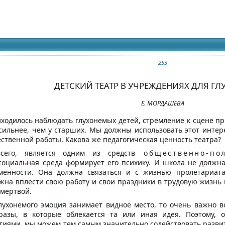
идящих
 сборника
253
ДЕТСКИЙ ТЕАТР В УЧРЕЖДЕНИЯХ ДЛЯ Г
Е. МОРДАШЕВА
иходилось наблюдать глухонемых детей, стремление к сцене п
сильнее, чем у старших. Мы должны использовать этот интерес
ственной работы. Какова же педагогическая ценность театра?
сего, является одним из средств
общественно-пол
оциальная среда формирует его психику. И школа не должн
менности. Она должна связаться и с жизнью пролетариата
на вплести свою работу и свои праздники в трудовую жизнь 
 мертвой.
лухонемого эмоция занимает видное место, то очень важно во
разы, в которые облекается та или иная идея. Поэтому,
ями, мы можем тем самым значительно содействовать развити