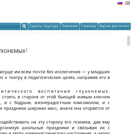
Скрыть структуру
Описание
Страница
Версия для печати
1
ЛУХОНЕМЫХ
рисуще им всем почти без исключения — у младших
 к театру в педагогических целях, направив его в
итического воспитания глухонемых
.
а стоять в стороне от этой бьющей живым ключем
, и с бодрым, жизнерадостным комсомолом, и с
и праздники широких масс, иначе она оторвется от
здействовать на эту сторону его психики, дав ему
 организуя школьные праздники и связывая их с
ю в детях коммунистического настроения, а через