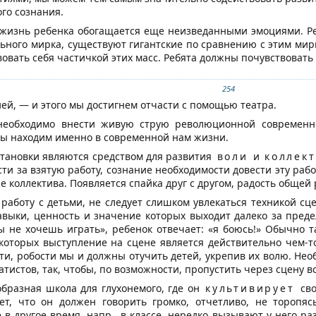
го сознания.
 жизнь ребенка обогащается еще неизведанными эмоциями. Реб
ьного мирка, существуют гигантские по сравнению с этим ми
овать себя частичкой этих масс. Ребята должны почувствовать
254
й, — и этого мы достигнем отчасти с помощью театра.
необходимо внести живую струю революционной современнос
мы находим именно в современной нам жизни.
становки являются средством для развития
воли
и
коллек
ти за взятую работу, сознание необходимости довести эту раб
 коллектива. Появляется спайка друг с другом, радость общей 
работу с детьми, не следует слишком увлекаться техникой сц
выки, ценность и значение которых выходит далеко за пред
ы не хочешь играть», ребенок отвечает: «я боюсь!» Обычно 
я которых выступление на сцене является действительно чем-
ти, робости мы и должны отучить детей, укрепив их волю. Нео
татистов, так, чтобы, по возможности, пропустить через сцену в
образная школа для глухонемого, где он
культивирует
св
ет, что он должен говорить громко, отчетливо, не торопя
 в другое время, напр., в классе, нередко вызывают у него р