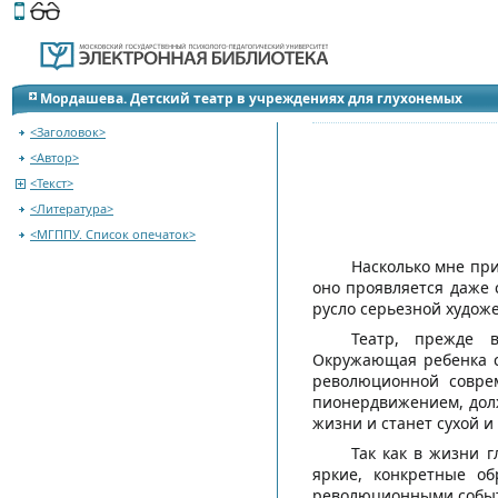
Этот сайт поддерживает
версию для незрячих и слабов
Перейти на оглавление
Мордашева. Детский театр в учреждениях для глухонемых
<Заголовок>
<Автор>
<Текст>
<Литература>
<МГППУ. Список опечаток>
Насколько мне пр
оно проявляется даже 
русло серьезной художе
Театр, прежде в
Окружающая ребенка с
революционной совре
пионердвижением, долж
жизни и станет сухой и
Так как в жизни г
яркие, конкретные об
революционными событи