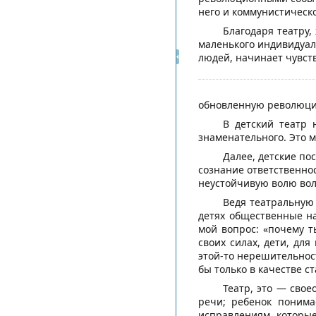
него и коммунистическо
Благодаря театру,
маленького индивидуал
людей, начинает чувств
обновленную революцие
В детский театр 
знаменательного. Это 
Далее, детские по
сознание ответственнос
неустойчивую волю воле
Ведя театральную 
детях общественные на
мой вопрос: «почему т
своих силах, дети, дл
этой-то нерешительнос
бы только в качестве с
Театр, это — свое
речи; ребенок понима
исправлениям, которые