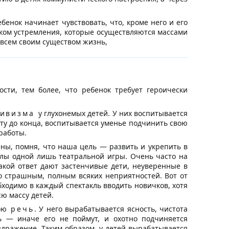
енок начинает чувствовать, что, кроме него и его
рком устремления, которые осуществляются массами
 всем своим существом жизнь,
ти, тем более, что ребенок требует героически
тивизма
у глухонемых детей. У них воспитывается
оту до конца, воспитывается уменье подчинить свою
работы.
ены, помня, что наша цель — развить и укрепить в
елы одной лишь театральной игры. Очень часто на
такой ответ дают застенчивые дети, неуверенные в
то страшным, полным всяких неприятностей. Вот от
бходимо в каждый спектакль вводить новичков, хотя
сю массу детей.
ою
речь
. У него вырабатывается ясность, чистота
сь — иначе его не поймут, и охотно подчиняется
аздражение. Таким образом, у детей вырабатывается