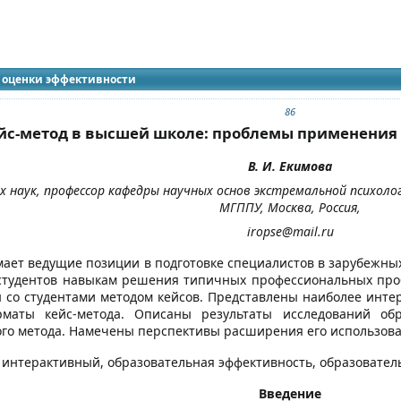
идящих
и оценки эффективности
86
йс-метод в высшей школе: проблемы применения
В. И. Екимова
х наук, профессор кафедры научных основ экстремальной психол
МГППУ, Москва, Россия,
iropse@mail.ru
мает ведущие позиции в подготовке специалистов в зарубежных
 студентов навыкам решения типичных профессиональных пр
 со студентами методом кейсов. Представлены наиболее ин
рматы кейс-метода. Описаны результаты исследований об
го метода. Намечены перспективы расширения его использован
: интерактивный, образовательная эффективность, образователь
Введение