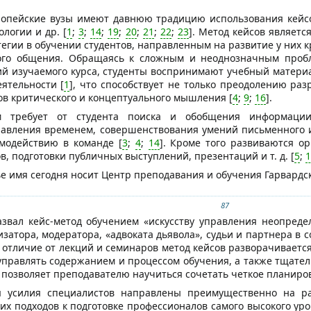
опейские вузы имеют давнюю традицию использования кейсов
логии и др. [
1
;
3
;
14
;
19
;
20
;
21
;
22
;
23
]. Метод кейсов являет
егии в обучении студентов, направленным на развитие у них
го общения. Обращаясь к сложным и неоднозначным пробл
ий изучаемого курса, студенты воспринимают учебный материа
ятельности [
1
], что способствует не только преодолению ра
в критического и концептуального мышления [
4
;
9
;
16
].
м требует от студента поиска и обобщения информации
авления временем, совершенствования умений письменного и 
имодействию в команде [
3
;
4
;
14
]. Кроме того развиваются о
, подготовки публичных выступлений, презентаций и т. д. [
5
;
1
ье имя сегодня носит Центр преподавания и обучения Гарвардс
87
назвал кейс-метод обучением «искусству управления неопреде
изатора, модератора, «адвоката дьявола», судьи и партнера в
В отличие от лекций и семинаров метод кейсов разворачиваетс
правлять содержанием и процессом обучения, а также тщатель
д позволяет преподавателю научиться сочетать четкое планиро
 усилия специалистов направлены преимущественно на раз
их подходов к подготовке профессионалов самого высокого уро