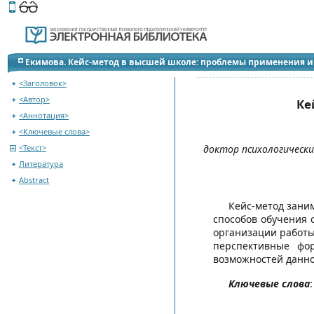
Этот сайт поддерживает
версию для незрячих и слабов
К содержанию журнала
Екимова. Кейс-метод в высшей школе: проблемы применения 
<Заголовок>
<Автор>
Ке
<Аннотация>
<Ключевые слова>
<Текст>
доктор психологически
Литература
Abstract
Кейс-метод зани
способов обучения
организации работы
перспективные фо
возможностей данно
Ключевые слова