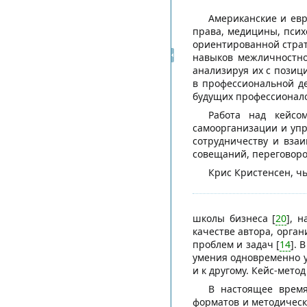
Американские и евр
права, медицины, психо
ориентированной страт
навыков межличностно
анализируя их с позиц
в профессиональной де
будущих профессионало
Работа над кейсо
самоорганизации и упр
сотрудничеству и вза
совещаний, переговоров
Крис Кристенсен, ч
школы бизнеса [
20
], 
качестве автора, орган
проблем и задач [
14
]. 
умения одновременно у
и к другому. Кейс-мето
В настоящее время
форматов и методическ