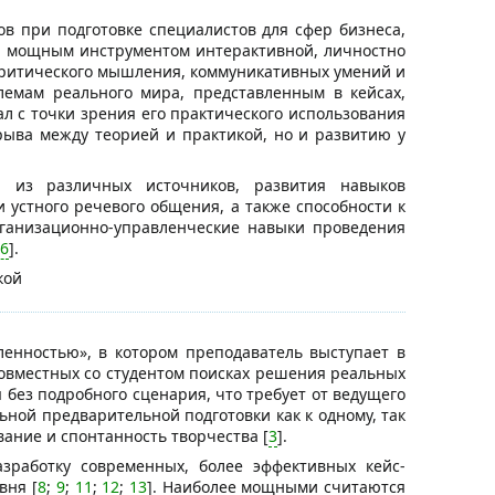
 при подготовке специалистов для сфер бизнеса,
ся мощным инструментом интерактивной, личностно
 критического мышления, коммуникативных умений и
емам реального мира, представленным в кейсах,
л с точки зрения его практического использования
зрыва между теорией и практикой, но и развитию у
 из различных источников, развития навыков
устного речевого общения, а также способности к
рганизационно-управленческие навыки проведения
6
].
кой
ленностью», в котором преподаватель выступает в
 совместных со студентом поисках решения реальных
я без подробного сценария, что требует от ведущего
ной предварительной подготовки как к одному, так
вание и спонтанность творчества [
3
].
работку современных, более эффективных кейс-
вня [
8
;
9
;
11
;
12
;
13
]. Наиболее мощными считаются