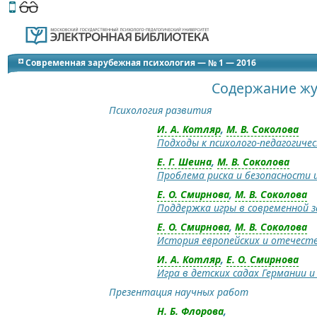
Этот сайт поддерживает
версию для незрячих и слабов
Современная зарубежная психология — № 1 — 2016
Содержание жу
Психология развития
И. А. Котляр
,
М. В. Соколова
Подходы к психолого-педагогиче
Е. Г. Шеина
,
М. В. Соколова
Проблема риска и безопасности 
Е. О. Смирнова
,
М. В. Соколова
Поддержка игры в современной 
Е. О. Смирнова
,
М. В. Соколова
История европейских и отечест
И. А. Котляр
,
Е. О. Смирнова
Игра в детских садах Германии и
Презентация научных работ
Н. Б. Флорова
,