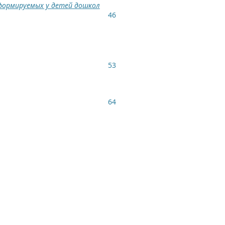
 формируемых у детей дошкол
46
53
64