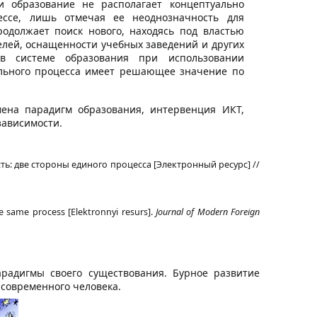
 образование не располагает концептуально
ессе, лишь отмечая ее неоднозначность для
родолжает поиск нового, находясь под властью
телей, оснащенности учебных заведений и других
в системе образования при использовании
ельного процесса имеет решающее значение по
мена парадигм образования, интервенция ИКТ,
зависимости.
: две стороны единого процесса [Электронный ресурс] //
he same process [Elektronnyi resurs].
Journal of Modern Foreign
адигмы своего существования. Бурное развитие
современного человека.