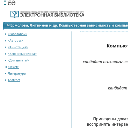
Этот сайт поддерживает
версию для незрячих и слабов
Перейти на оглавление
Ермолова, Литвинов и др. Компьютерная зависимость и компью
<Заголовок>
<Авторы>
Компьют
<Аннотация>
<Ключевые слова>
<Для цитаты>
кандидат психологичес
<Текст>
Литература
Abstract
кандидат 
Приведены доказ
воспринять интерве