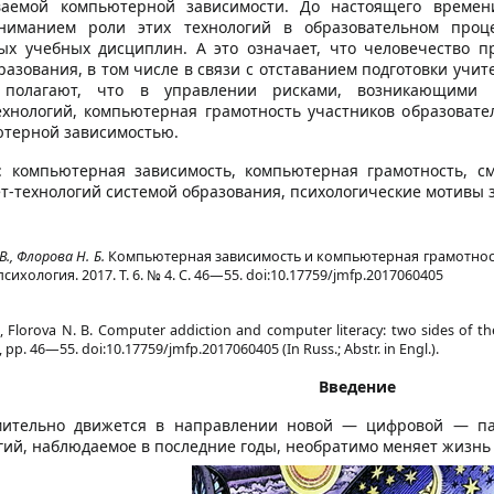
аемой компьютерной зависимости. До настоящего времени
ниманием роли этих технологий в образовательном проц
х учебных дисциплин. А это означает, что человечество п
разования, в том числе в связи с отставанием подготовки учи
 полагают, что в управлении рисками, возникающими 
хнологий, компьютерная грамотность участников образоват
ютерной зависимостью.
: компьютерная зависимость, компьютерная грамотность, с
т-технологий системой образования, психологические мотивы 
В., Флорова Н. Б.
Компьютерная зависимость и компьютерная грамотность
хология. 2017. Т. 6. № 4. С. 46—55. doi:10.17759/jmfp.2017060405
 V., Florova N. B. Computer addiction and computer literacy: two sides of t
 4, pp. 46—55. doi:10.17759/jmfp.2017060405 (In Russ.; Abstr. in Engl.).
Введение
мительно движется в направлении новой — цифровой — пар
ий, наблюдаемое в последние годы, необратимо меняет жизнь 