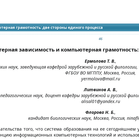
идящих
 журнала
терная грамотность: две стороны единого процесса
46
ерная зависимость и компьютерная грамотность: 
Ермолова Т. В.
,
ких наук, заведующая кафедрой зарубежной и русской филологии,
ФГБОУ ВО МГППУ, Москва, Россия,
yermolova@mail.ru
Литвинов А. В.
,
педагогических наук, доцент кафедры зарубежной и русской фило
alisal01@yandex.ru
Флорова Н. Б.
,
кандидат биологических наук, Москва, Россия, ninaf
ательства того, что система образования на ее сегодняшнем 
нцию информационных компьютерных технологий и использов