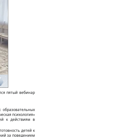
лся пятый вебинар
х образовательных
еская психология»
ей к действиям в
отовность детей к
ний за поведением