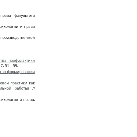
права факультета
сихологии и права
производственной
ства профилактики
 С. 51—59.
дство формирования
овой практики как
альной работы)
//
сихология и право.