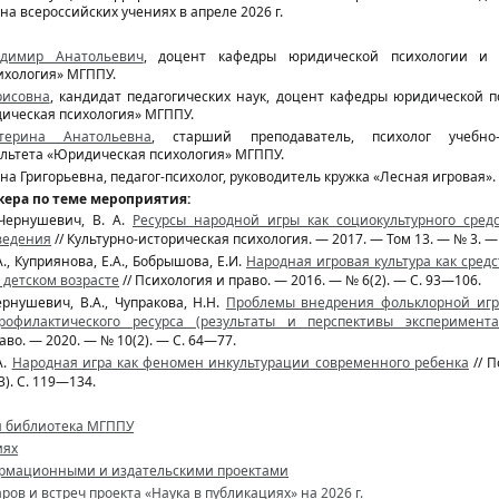
на всероссийских учениях в апреле 2026 г.
димир Анатольевич
, доцент кафедры юридической психологии и 
ихология» МГППУ.
рисовна
, кандидат педагогических наук, доцент кафедры юридической п
ическая психология» МГППУ.
терина Анатольевна
, старший преподаватель, психолог учебно-
льтета «Юридическая психология» МГППУ.
а Григорьевна, педагог-психолог, руководитель кружка «Лесная игровая».
ера по теме мероприятия:
, Чернушевич, В. А.
Ресурсы народной игры как социокультурного сред
ведения
// Культурно-историческая психология. — 2017. — Том 13. — № 3. —
., Куприянова, Е.А., Бобрышова, Е.И.
Народная игровая культура как сре
 детском возрасте
// Психология и право. — 2016. — № 6(2). — С. 93—106.
Чернушевич, В.А., Чупракова, Н.Н.
Проблемы внедрения фольклорной игр
профилактического ресурса (результаты и перспективы эксперимент
аво. — 2020. — № 10(2). — С. 64—77.
А.
Народная игра как феномен инкультурации современного ребенка
// П
). С. 119—134.
 библиотека МГППУ
иях
рмационными и издательскими проектами
ов и встреч проекта «Наука в публикациях» на 2026 г.