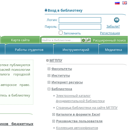
Вход в библиотеку
Логин:
Забыли?
Пароль:
Регистрация
Запомнить
Карта сайта
Расширенный поиск
Работы студентов
Инструментарий
Медиатека
МГППУ
отеке публикуются
Факультеты
раслей психологии
алога городской
Институты
Интернет ресурсы
авторское право.
Библиотека
тесь в библиотеку
Электронный каталог
фундаментальной библиотеки
Страница библиотеки на сайте МГППУ
Каталоги в формате Excel
Руководства пользователя
ников бюджетных
Коллекция авторефератов