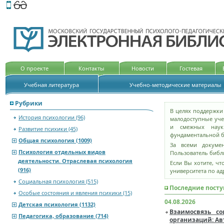
Этот сайт поддерживает
версию для незрячих и слабов
О проекте
Контакты
Новости
Гостевая
Учебная литература
Учебно-методические материалы
Рубрики
В целях поддержки
История психологии (96)
малодоступные уче
и смежных наук.
Развитие психики (45)
фундаментальной 
Общая психология (1009)
За всеми докумен
Психология отдельных видов
Пользователь библи
деятельности. Отраслевая психология
Если Вы хотите, ч
(916)
университета по адре
Социальная психология (515)
Последние пост
Особые состояния и явления психики (15)
04.08.2026
Детская психология (1132)
Взаимосвязь с
Педагогика, образование (714)
организаций: Ав