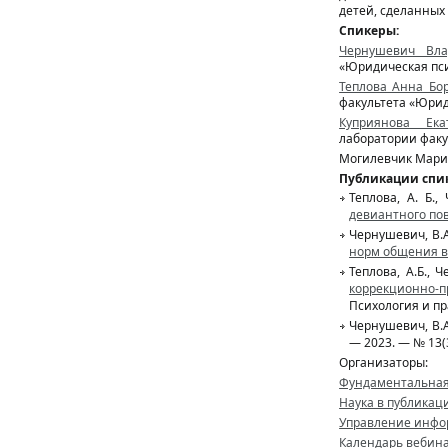
детей, сделанных 
Спикеры:
Чернушевич Вла
«Юридическая пс
Теплова Анна Бо
факультета «Юрид
Куприянова Ека
лаборатории факу
Могилевчик Марин
Публикации спик
Теплова, А. Б.
девиантного по
Чернушевич, В.А
норм общения в
Теплова, А.Б., 
коррекционно-
Психология и пр
Чернушевич, В.
— 2023. — № 13(3
Организаторы:
Фундаментальная
Наука в публикац
Управление инфо
Календарь вебинар