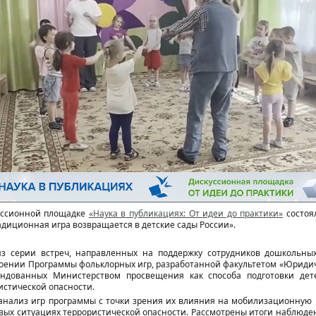
уссионной площадке
«Наука в публикациях: От идеи до практики»
состоя
адиционная игра возвращается в детские сады России».
з серии встреч, направленных на поддержку сотрудников дошкольны
оении Программы фольклорных игр, разработанной факультетом «Юридич
ндованных Министерством просвещения как способа подготовки дет
истической опасности.
нализ игр программы с точки зрения их влияния на мобилизационную г
вых ситуациях террористической опасности. Рассмотрены итоги наблюде