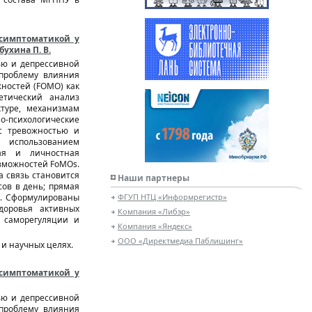
 симптоматикой у
ухина П. В.
ью и депрессивной
 проблему влияния
ностей (FOMO) как
етический анализ
туре, механизмам
о-психологические
с тревожностью и
 использованием
ная и личностная
озможностей FoMOs.
а связь становится
Наши партнеры
ов в день; прямая
а. Сформулированы
ФГУП НТЦ «Информрегистр»
доровья активных
Компания «Либэр»
 саморегуляции и
Компания «Яндекс»
ООО «Директмедиа Паблишинг»
и научных целях.
 симптоматикой у
ью и депрессивной
 проблему влияния