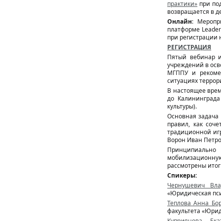
практики»
при по
возвращается в д
Онлайн
: Меропр
платформе Leader
при регистрации н
РЕГИСТРАЦИЯ
Пятый вебинар и
учреждений в осв
МГППУ и рекоме
ситуациях террор
В настоящее врем
до Калининграда
культуры).
Основная задача 
правил, как соч
традиционной игр
Ворон Иван Петро
Принципиально 
мобилизационную
рассмотрены итог
Спикеры:
Чернушевич Вла
«Юридическая пс
Теплова Анна Бо
факультета «Юрид
Куприянова Ека