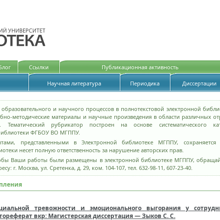
идящих
Блог
Ссылки
Публикационная активность
Научная литература
Периодика
Диссертации
 образовательного и научного процессов в полнотекстовой электронной библи
бно-методические материалы и научные произведения в области различных от
 Тематический рубрикатор построен на основе систематического кат
библиотеки ФГБОУ ВО МГППУ.
тами, представленными в Электронной библиотеке МГППУ, сохраняется 
отеки несет полную ответственность за нарушение авторских прав.
тобы Ваши работы были размещены в электронной библиотеке МГППУ, обращай
су: г. Москва, ул. Сретенка, д. 29, ком. 104-107, тел. 632-98-11, 607-23-40.
упления
оциальной тревожности и эмоционального выгорания у сотруд
тореферат вкр: Магистерская диссертация — Зыков С. С.