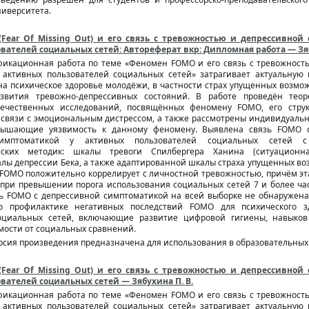
ниверситета.
Fear Of Missing Out) и его связь с тревожностью и депрессивной
вателей социальных сетей: Автореферат вкр: Дипломная работа — Зяб
фикационная работа по теме «Феномен FOMO и его связь с тревожност
 активных пользователей социальных сетей» затрагивает актуальную
а психическое здоровье молодёжи, в частности страх упущенных возмож
звития тревожно-депрессивных состояний. В работе проведён теор
ечественных исследований, посвящённых феномену FOMO, его струк
связи с эмоциональным дистрессом, а также рассмотрены индивидуальн
овышающие уязвимость к данному феномену. Выявлена связь FOMO 
симптоматикой у активных пользователей социальных сетей с
ческих методик: шкалы тревоги Спилбергера Ханина (ситуацион
алы депрессии Бека, а также адаптированной шкалы страха упущенных в
 FOMO положительно коррелирует с личностной тревожностью, причём эт
при превышении порога использования социальных сетей 7 и более час
зь FOMO с депрессивной симптоматикой на всей выборке не обнаружен
о профилактике негативных последствий FOMO для психического з
оциальных сетей, включающие развитие цифровой гигиены, навыков
ости от социальных сравнений.
сия произведения предназначена для использования в образовательных 
Fear Of Missing Out) и его связь с тревожностью и депрессивной
вателей социальных сетей — Зябухина П. В.
фикационная работа по теме «Феномен FOMO и его связь с тревожност
 активных пользователей социальных сетей» затрагивает актуальную