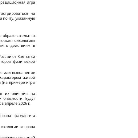
традиционная игра
гистрироваться на
а почту, указанную
х образовательных
еская психология»
ей к действиям в
оссии от Камчатки
кторов физической
ние или выполнение
 характером живой
ы (на примере игры
ия их влияния на
 опасности. Будут
в апреле 2026 г.
права факультета
сихологии и права
производственной