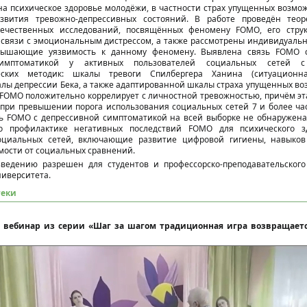
а психическое здоровье молодёжи, в частности страх упущенных возмож
звития тревожно-депрессивных состояний. В работе проведён теор
ечественных исследований, посвящённых феномену FOMO, его струк
связи с эмоциональным дистрессом, а также рассмотрены индивидуальн
овышающие уязвимость к данному феномену. Выявлена связь FOMO 
симптоматикой у активных пользователей социальных сетей с
ческих методик: шкалы тревоги Спилбергера Ханина (ситуацион
алы депрессии Бека, а также адаптированной шкалы страха упущенных в
 FOMO положительно коррелирует с личностной тревожностью, причём эт
при превышении порога использования социальных сетей 7 и более час
зь FOMO с депрессивной симптоматикой на всей выборке не обнаружен
о профилактике негативных последствий FOMO для психического з
оциальных сетей, включающие развитие цифровой гигиены, навыков
ости от социальных сравнений.
ведению разрешен для студентов и профессорско-преподавательског
ниверситета.
теки
й вебинар из серии «Шаг за шагом традиционная игра возвращаетс