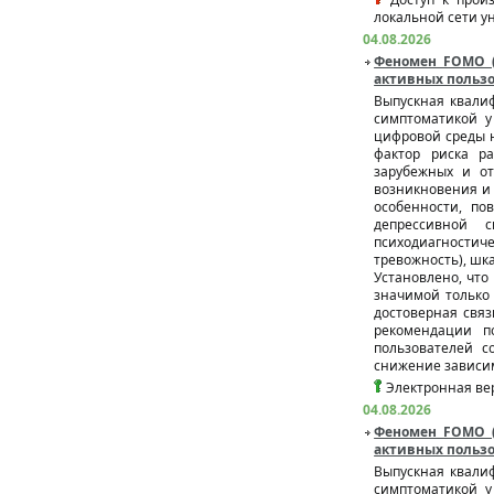
локальной сети у
04.08.2026
Феномен FOMO (
активных пользо
Выпускная квали
симптоматикой у
цифровой среды н
фактор риска ра
зарубежных и от
возникновения и 
особенности, п
депрессивной 
психодиагности
тревожность), шк
Установлено, что
значимой только 
достоверная свя
рекомендации п
пользователей с
снижение зависим
Электронная вер
04.08.2026
Феномен FOMO (
активных пользо
Выпускная квали
симптоматикой у