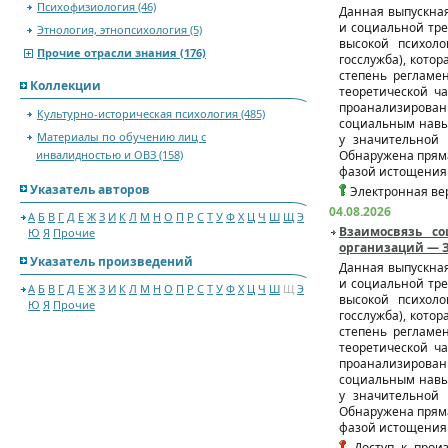
Психофизиология (46)
Данная выпускна
и социальной тре
Этнология, этнопсихология (5)
высокой психоло
Прочие отрасли знания (176)
госслужба), кото
степень регламе
Коллекции
теоретической ч
проанализирован
Культурно-историческая психология (485)
социальным навык
Материалы по обучению лиц с
у значительной 
инвалидностью и ОВЗ (158)
Обнаружена пряма
фазой истощения
Указатель авторов
Электронная вер
04.08.2026
А
Б
В
Г
Д
Е
Ж
З
И
К
Л
М
Н
О
П
Р
С
Т
У
Ф
Х
Ц
Ч
Ш
Щ
Э
Взаимосвязь с
Ю
Я
Прочие
организаций — З
Указатель произведений
Данная выпускна
и социальной тре
А
Б
В
Г
Д
Е
Ж
З
И
К
Л
М
Н
О
П
Р
С
Т
У
Ф
Х
Ц
Ч
Ш
Щ
Э
высокой психоло
Ю
Я
Прочие
госслужба), кото
степень регламе
теоретической ч
проанализирован
социальным навык
у значительной 
Обнаружена пряма
фазой истощения
Доступ к произ