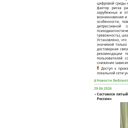
цифровой среды н
фактор риска ра
зарубежных и от
возникновения и 
особенности, п
депрессивной 
психодиагности
тревожность), шк
Установлено, что
значимой только 
достоверная свя
рекомендации п
пользователей с
снижение зависим
Доступ к произ
локальной сети у
Новости библио
29.06.2026
Состоялся пяты
России»