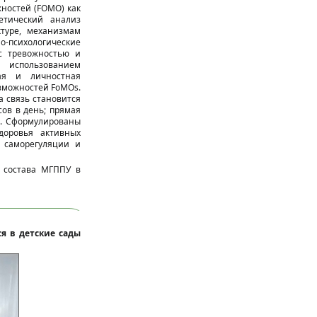
ностей (FOMO) как
етический анализ
туре, механизмам
о-психологические
с тревожностью и
 использованием
ная и личностная
озможностей FoMOs.
а связь становится
ов в день; прямая
а. Сформулированы
доровья активных
 саморегуляции и
о состава МГППУ в
я в детские сады