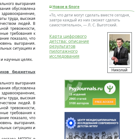
ального выгорания
Новое в блоге
вания обусловлена
 здравоохранение,
«То, что дети могут сделать вместе сегодня,
аты труда, высокая
завтра каждый из них сможет сделать
ичеством людей. В
самостоятельно», — Л. С. Выготский.
ьной тревожности,
нные требования к
Карта цифрового
ние показало, что
детства: описание
овень выгорания.
результатов
льных ситуациях и
пилотажного
исследования
и научных целях.
Николай
ников бюджетных
ального выгорания
вания обусловлена
 здравоохранение,
аты труда, высокая
ичеством людей. В
ьной тревожности,
нные требования к
ние показало, что
овень выгорания.
льных ситуациях и
о состава МГППУ в