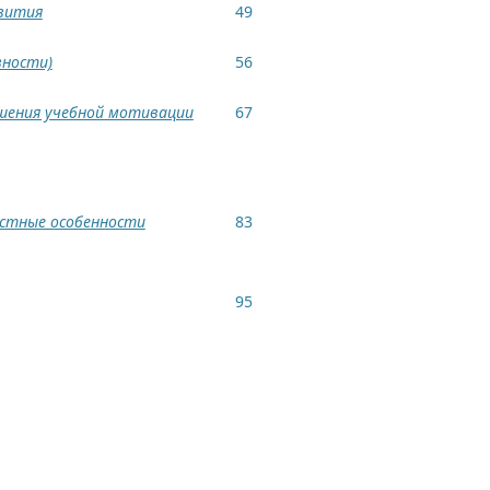
звития
49
вности)
56
шения учебной мотивации
67
остные особенности
83
95