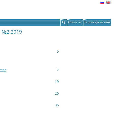
Описание
Версия для печати
 №2 2019
5
стве
7
19
26
36