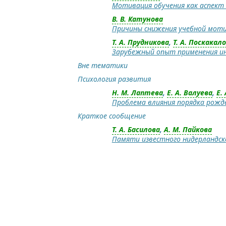
Мотивация обучения как аспект 
В. В. Катунова
Причины снижения учебной моти
Т. А. Прудникова
,
Т. А. Поскакал
Зарубежный опыт применения и
Вне тематики
Психология развития
Н. М. Лаптева
,
Е. А. Валуева
,
Е.
Проблема влияния порядка рожд
Краткое сообщение
Т. А. Басилова
,
А. М. Пайкова
Памяти известного нидерландско