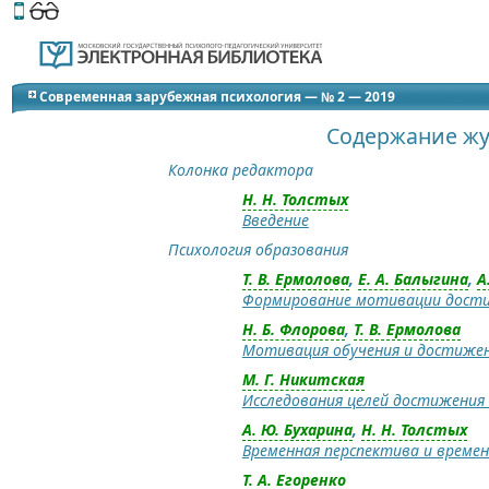
Этот сайт поддерживает
версию для незрячих и слабов
Современная зарубежная психология — № 2 — 2019
Содержание жу
Колонка редактора
Н. Н. Толстых
Введение
Психология образования
Т. В. Ермолова
,
Е. А. Балыгина
,
А
Формирование мотивации дости
Н. Б. Флорова
,
Т. В. Ермолова
Мотивация обучения и достижен
М. Г. Никитская
Исследования целей достижения
А. Ю. Бухарина
,
Н. Н. Толстых
Временная перспектива и време
Т. А. Егоренко