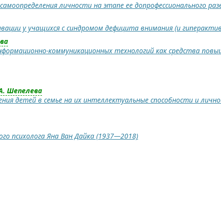
самоопределения личности на этапе ее допрофессионального ра
вации у учащихся с синдромом дефицита внимания (и гиперакти
ова
нформационно-коммуникационных технологий как средства повы
 А. Шепелева
ения детей в семье на их интеллектуальные способности и личн
го психолога Яна Ван Дайка (1937—2018)