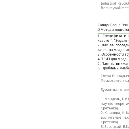
Industrial Revolu
fromPaywallRec=
Савчук Елена Ген
Методы подгото
1. Специфика инт
квартет", "Эрудит
2. Как за после
качества младши
3. Особенности г
4. ТРИЗ для млад
5. Память, внима
6. Проблемы уче
Елена Геннадьев
Посмотрите, по
Бумажные книги
1. Мандель, Б.Р
научно-теорети
Сретенка).
2. Казакова, Н. 
воспитание : еж
Сретенка).
3. Зарецкий, В.К