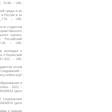
 73-80. – URL:
ой среды и ее
е в России и за
_116. – URL:
ости студентов
нравственного
ьного научно-
: Российский
5-39. – URL:
ов колледжа к
а // Казанский
.1.022. – URL:
удентов основ
сследований. –
ry.ru/item.asp?
 образования в
гика. – 2022. –
=49248934 (дата
// Социальные
=50434914 (дата
блемы к оценке