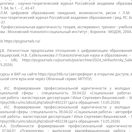
дагогика : научно-теоретический журнал Российской академии образован
Т. 84, № 1. – С. 43-47.
 Л.М. Цифровое образование: ожидание, возможности, риски / Л.М.
учно-теоретический журнал Российской академии образования / ред. Р.С. Бо
-37.
. Профессиональная идентичность: теория, эксперимент, тренинг : учебное
ва : Московский психолого-социальный институт ; Воронеж : МОДЭК, 2004. 
s https://psyjournals.ru/
Д.В. Личностные предпосылки отношения к цифровизации образования
 Каширский, Н.В. Сабельникова // Психологическая наука и образование. – 2
– URL: https://psyjournals.ru/journals/pse/archive/2024_n4/Kashirsky_Sa
5.2026)
рсы и ВКР на сайте https://psychlib.ru/ (автореферат в открытом доступе, 
льной сети вуза или через Облачный сервис МГППУ)
, И.С. Формирование профессиональной идентичности у молодых 
оциальной сферы : специальность 39.04.02 «Социальная работа»
я работа : магистерская диссертация / Илья Сергеевич Вишневский. – Мос
s://psychlib.ru/inc/absid.php?absid=492237 (дата обращения: 13.05.2026)
, И.С. Формирование профессиональной идентичности у молодых 
иальной сферы : специальность 39.04.02 «Социальная работа» : автореф
ой работы : магистерская диссертация / Илья Сергеевич Вишневский. – М
s://psychlib.ru/inc/absid.php?absid=492238 (дата обращения: 13.05.2026)
 А.А. Особенности формирования профессиональной идентичности
 37.04.01 «Психология» : выпускная квалификационная работа : 