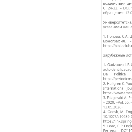
воздействия циф
С. 24-32. – DOI 
обращения: 13.0
Университетска
указанием наше
1. Попова, С.А.
монография. 
https://bibliocl
Зарубежные ис
1. Gadzaova L.P.
autoidentificacao
De Politica
https://periodico
2. Hallgren C. You
International J
https://www.emer
3. Fitzgerald A. P
– 2020. –Vol. 55.
13.05.2026)
4. Godsk, M. Eng
10.1007/s10639-02
https://link.spr
5. Leao, C.P. Eng
Ferreira. – DOI 1