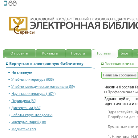
Этот сайт поддерживает
версию для незрячих и слабов
О проекте
Контакты
Новости
Гостевая
Блог
Вернуться в электронную библиотеку
Гостевая книга
На главную
Написать сообщение
Учебная литература (933)
Учебно-методические материалы (39)
Чеслин Ярослав 
Профессиональн
Научная литература (1674)
Здравствуйте, 
Периодика (50)
идентичности и 
Диссертации (482)
Здравствуйте, Я
Работы студентов (22063)
Подобрали для 
Инструментарий (18)
Бумажные книги
Медиатека (22)
1. Налетова, Н.