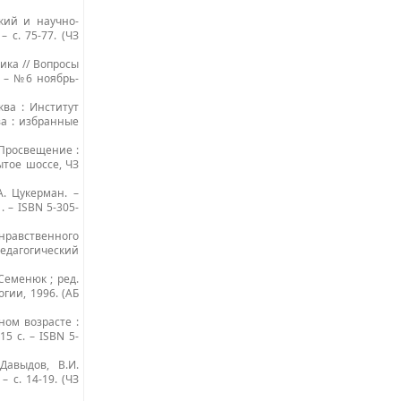
ский и научно-
 с. 75-77. (ЧЗ
ика // Вопросы
. – №6 ноябрь-
ква : Институт
ва : избранные
: Просвещение :
рытое шоссе, ЧЗ
А. Цукерман. –
. – ISBN 5-305-
 нравственного
педагогический
Семенюк ; ред.
гии, 1996. (АБ
ом возрасте :
5 с. – ISBN 5-
Давыдов, В.И.
– с. 14-19. (ЧЗ