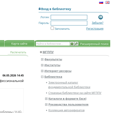
Вход в библиотеку
Логин:
Забыли?
Пароль:
Регистрация
Запомнить
Карта сайта
Расширенный поиск
МГППУ
Распечатать
Факультеты
Институты
Интернет ресурсы
06.05.2026 14:45
Библиотека
фессиональной
Электронный каталог
фундаментальной библиотеки
Страница библиотеки на сайте МГППУ
Каталоги в формате Excel
Руководства пользователя
Коллекция авторефератов
роблемы / Н.Ю.