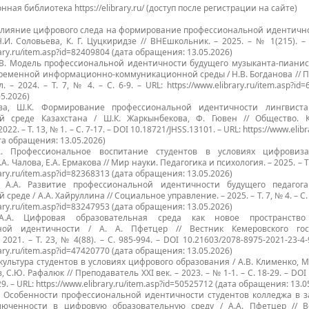
ная библиотека https://elibrary.ru/ (доступ после регистрации на сайте)
Е. Влияние цифрового следа на формирование профессиональной идентич
 Н.И. Соловьева, К. Г. Цуцкиридзе // ВНЕшкольник. – 2025. – № 1(215). – 
rary.ru/item.asp?id=82409804 (дата обращения: 13.05.2026)
Н.В. Модель профессиональной идентичности будущего музыканта-пианис
ременной информационно-коммуникационной среды / Н.В. Богданова // 
– 2024. – Т. 7, № 4. – С. 6-9. – URL: https://www.elibrary.ru/item.asp?id
5.2026)
ва, Ш.К. Формирование профессиональной идентичности лингвист
ой среде Казахстана / Ш.К. Жаркынбекова, Ф. Гювен // Общество. 
22. – Т. 13, № 1. – С. 7-17. – DOI 10.18721/JHSS.13101. – URL: https://www.elibr
та обращения: 13.05.2026)
А. Профессиональное воспитание студентов в условиях цифровиз
А. Чалова, Е.А. Ермакова // Мир науки. Педагогика и психология. – 2025. – Т. 
rary.ru/item.asp?id=82368313 (дата обращения: 13.05.2026)
, А.А. Развитие профессиональной идентичности будущего педаго
среде / А.А. Хайруллина // Социальное управление. – 2025. – Т. 7, № 4. – С. 
rary.ru/item.asp?id=83247953 (дата обращения: 13.05.2026)
А.А. Цифровая образовательная среда как новое пространство
ной идентичности / А. А. Пфетцер // Вестник Кемеровского госу
2021. – Т. 23, № 4(88). – С. 985-994. – DOI 10.21603/2078-8975-2021-23-4-
rary.ru/item.asp?id=47420770 (дата обращения: 13.05.2026)
культура студентов в условиях цифрового образования / А.В. Клименко, М
 С.Ю. Рафалюк // Преподаватель XXI век. – 2023. – № 1-1. – С. 18-29. – DOI
9. – URL: https://www.elibrary.ru/item.asp?id=50525712 (дата обращения: 13.0
А. Особенности профессиональной идентичности студентов колледжа в 
люченности в цифровую образовательную среду / А.А. Пфетцер // В