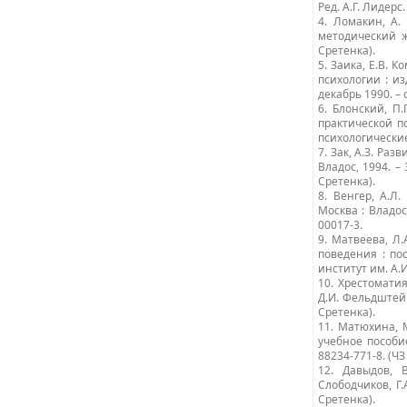
Ред. А.Г. Лидерс.
4. Ломакин, А.
методический жу
Сретенка).
5. Заика, Е.В. 
психологии : из
декабрь 1990. – с
6. Блонский, П
практической пс
психологические 
7. Зак, А.З. Ра
Владос, 1994. – 
Сретенка).
8. Венгер, А.Л
Москва : Владос,
00017-3.
9. Матвеева, Л
поведения : по
институт им. А.И.
10. Хрестоматия
Д.И. Фельдштейн
Сретенка).
11. Матюхина, 
учебное пособие
88234-771-8. (ЧЗ
12. Давыдов, 
Слободчиков, Г.
Сретенка).