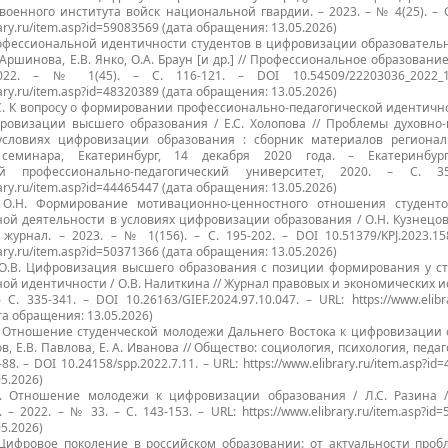
военного института войск национальной гвардии. – 2023. – № 4(25). – С.
rary.ru/item.asp?id=59083569 (дата обращения: 13.05.2026)
офессиональной идентичности студентов в цифровизации образовательн
 Аршинова, Е.В. Янко, О.А. Браун [и др.] // Профессиональное образовани
022. – № 1(45). – С. 116-121. – DOI 10.54509/22203036_2022_1
rary.ru/item.asp?id=48320389 (дата обращения: 13.05.2026)
Е.С. К вопросу о формировании профессионально-педагогической идентичн
ровизации высшего образования / Е.С. Холопова // Проблемы духовно-
условиях цифровизации образования : сборник материалов регионал
 семинара, Екатеринбург, 14 декабря 2020 года. – Екатеринбург
ный профессионально-педагогический университет, 2020. – С. 3
rary.ru/item.asp?id=44465447 (дата обращения: 13.05.2026)
, О.Н. Формирование мотивационно-ценностного отношения студент
ой деятельности в условиях цифровизации образования / О.Н. Кузнецов
журнал. – 2023. – № 1(156). – С. 195-202. – DOI 10.51379/KPJ.2023.158
rary.ru/item.asp?id=50371366 (дата обращения: 13.05.2026)
 О.В. Цифровизация высшего образования с позиции формирования у ст
ой идентичности / О.В. Налиткина // Журнал правовых и экономических и
С. 335-341. – DOI 10.26163/GIEF.2024.97.10.047. – URL: https://www.elibra
та обращения: 13.05.2026)
К. Отношение студенческой молодежи Дальнего Востока к цифровизации
ов, Е.В. Павлова, Е. А. Иванова // Общество: социология, психология, педаго
-88. – DOI 10.24158/spp.2022.7.11. – URL: https://www.elibrary.ru/item.asp?id
5.2026)
.С. Отношение молодежи к цифровизации образования / Л.С. Разина 
– 2022. – № 33. – С. 143-153. – URL: https://www.elibrary.ru/item.asp?id
5.2026)
. Цифровое поколение в российском образовании: от актуальности про