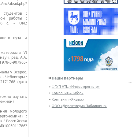
/inc/absid.php?
 студентов :
ной работы :
 6 с. – URL:
нашего вуза и
 материалы VI
ауч. ред. А.А.
N 978-5-907965-
иалы V Всерос.
. - Чебоксары :
Наши партнеры
t/2171768 (дата
ФГУП НТЦ «Информрегистр»
Компания «Либэр»
 можно изучать
Компания «Яндекс»
режной)
ООО «Директмедиа Паблишинг»
ения молодого
эргономика» :
к / Российская
l01005011786?