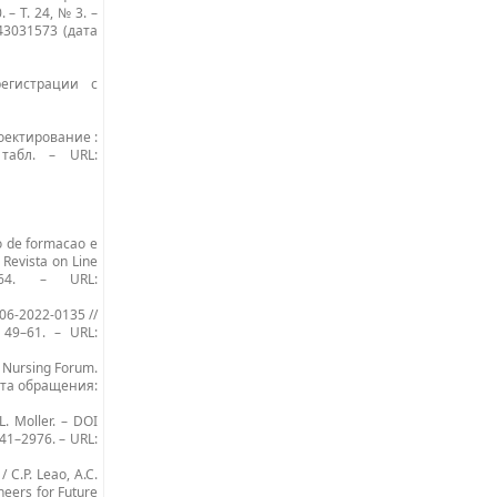
– Т. 24, № 3. –
=43031573 (дата
 регистрации с
оектирование :
табл. – URL:
so de formacao e
 Revista on Line
064. – URL:
T-06-2022-0135 //
. 49–61. – URL:
// Nursing Forum.
(дата обращения:
L. Moller. – DOI
941–2976. – URL:
 C.P. Leao, A.C.
neers for Future