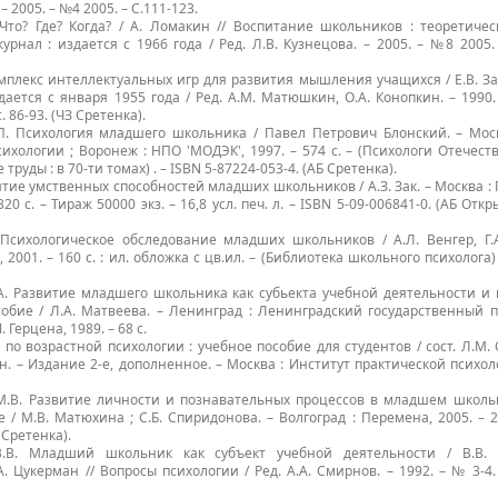
 – 2005. – №4 2005. – С.111-123.
 Что? Где? Когда? / А. Ломакин // Воспитание школьников : теоретиче
рнал : издается с 1966 года / Ред. Л.В. Кузнецова. – 2005. – №8 2005. –
Комплекс интеллектуальных игр для развития мышления учащихся / Е.В. За
дается с января 1955 года / Ред. А.М. Матюшкин, О.А. Конопкин. – 1990
. 86-93. (ЧЗ Сретенка).
.П. Психология младшего школьника / Павел Петрович Блонский. – Мос
ихологии ; Воронеж : НПО 'МОДЭК', 1997. – 574 с. – (Психологи Отечест
труды : в 70-ти томах) . – ISBN 5-87224-053-4. (АБ Сретенка).
звитие умственных способностей младших школьников / А.З. Зак. – Москва 
320 с. – Тираж 50000 экз. – 16,8 усл. печ. л. – ISBN 5-09-006841-0. (АБ Отк
. Психологическое обследование младших школьников / А.Л. Венгер, Г.
 2001. – 160 с. : ил. обложка с цв.ил. – (Библиотека школьного психолога) 
.А. Развитие младшего школьника как субьекта учебной деятельности и
собие / Л.А. Матвеева. – Ленинград : Ленинградский государственный 
 Герцена, 1989. – 68 с.
 по возрастной психологии : учебное пособие для студентов / сост. Л.М. 
. – Издание 2-е, дополненное. – Москва : Институт практической психоло
М.В. Развитие личности и познавательных процессов в младшем школьн
 / М.В. Матюхина ; С.Б. Спиридонова. – Волгоград : Перемена, 2005. – 21
 Сретенка).
В.В. Младший школьник как субъект учебной деятельности / В.В. 
А. Цукерман // Вопросы психологии / Ред. А.А. Смирнов. – 1992. – № 3-4. 