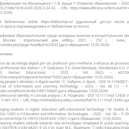
ровизации на обучающихся / С.В. Буцык // Открытое образование. – 2020. 
10.21686/1818-4243-2020-3-24-32. – URL: https://www.elibrary.ru/item.asp?id
5.2026)
я библиотека online https://biblioclub.ru/ (удаленный доступ после
го вуза и подтверждением от библиотеки по почте)
 Цифровая образовательная среда: исходные понятия и концептуальное пр
– Москва : Издательский дом «ИМЦ», 2021. – 252 с. : схем., 
ub.ru/index.php?page=book&id=622032 (дата обращения: 13.05.2026)
точники
 Uso da tecnologia digital por um professor para melhorar a eficacia do proces
 profissional dos alunos / L.P. Gadzaova, E.V. Goverdovskaya, Alisultanova E.D. //
 E Gestao Educacional. – 2022. – Vol. 26(2). – e022
s.fclar.unesp.br/rpge/article/view/16562 (дата обращения: 13.05.2026)
ng people's identities in digital worlds / C. Hallgren, A. Bjork. – DOI 10.1108/IJIL
ournal of Information and Learning Technology. – 2023. – Vol. 40 (1). – P
ald.com/ijilt/article/40/1/49/134860 (дата обращения: 13.05.2026)
rofessional identity: A concept analysis / A. Fitzgerald. – DOI 10.1111/nuf.12450 
 – P. 447–472. – URL: https://onlinelibrary.wiley.com/doi/full/10.1111/nuf.12450 
aging students in higher education with educational technology / M. Godsk, K.
4-12901-x // Education and Information Technologies. – 2025. – Vol. 30. – P. 2
inger.com/article/10.1007/s10639-024-12901-x (дата обращения: 13.05.2026)
ineering student attitude towards new technologies employed in active teaching /
0.1007/978-3-030-68201-9_63 // In: Auer, M.E., Ruutmann, T. (eds) Educating Engi