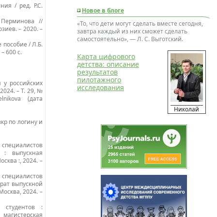
ия / ред. Р.С.
Новое в блоге
 Перминова //
«То, что дети могут сделать вместе сегодня,
зиев. – 2020. –
завтра каждый из них сможет сделать
самостоятельно», — Л. С. Выготский.
 пособие / Л.Б.
– 600 с.
Карта цифрового
детства: описание
результатов
пилотажного
 у российских
исследования
024. – Т. 29, №
belnikova (дата
Николай
вкр по логину и
специалистов
 : выпускная
ква :, 2024. –
специалистов
ерат выпускной
осква, 2024. –
 студентов :
магистерская