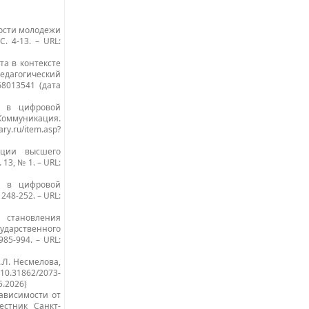
ности молодежи
С. 4-13. – URL:
та в контексте
Педагогический
=68013541 (дата
а в цифровой
Коммуникация.
ary.ru/item.asp?
ации высшего
13, № 1. – URL:
га в цифровой
248-252. – URL:
 становления
дарственного
985-994. – URL:
.Л. Несмелова,
 10.31862/2073-
5.2026)
зависимости от
естник Санкт-