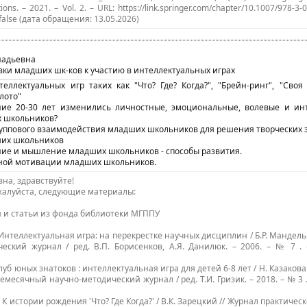
tions. – 2021. – Vol. 2. – URL: https://link.springer.com/chapter/10.1007/978-3
false (дата обращения: 13.05.2026)
надьевна
вки младших шк-ков к участию в интеллектуальных играх
еллектуальных игр таких как "Что? Где? Когда?", "Брейн-ринг", "Своя 
-лото"
дние 20-30 лет изменились личностные, эмоциональные, волевые и ин
х школьников?
руппового взаимодействия младших школьников для решения творческих з
ших школьников
ние и мышление младших школьников - способы развития.
бной мотивации младших школьников.
на, здравствуйте!
жалуйста, следующие материалы:
 и статьи из фонда библиотеки МГППУ
. Интеллектуальная игра: на перекрестке научных дисциплин / Б.Р. Мандель 
ческий журнал / ред. В.П. Борисенков, А.Я. Данилюк. – 2006. – № 7 . –
Клуб юных знатоков : интеллектуальная игра для детей 6-8 лет / Н. Казаков
емесячный научно-методический журнал / ред. Т.И. Гризик. – 2018. – № 3 . 
. К истории рождения 'Что? Где Когда?' / В.К. Зарецкий // Журнал практическ