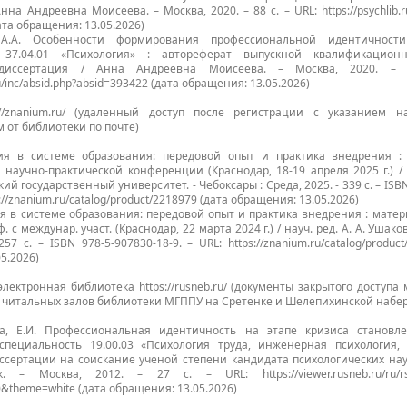
на Андреевна Моисеева. – Москва, 2020. – 88 с. – URL: https://psychlib.ru
ата обращения: 13.05.2026)
 А.А. Особенности формирования профессиональной идентичности
 37.04.01 «Психология» : автореферат выпускной квалификацион
 диссертация / Анна Андреевна Моисеева. – Москва, 2020. –
.ru/inc/absid.php?absid=393422 (дата обращения: 13.05.2026)
://znanium.ru/ (удаленный доступ после регистрации с указанием 
 от библиотеки по почте)
ия в системе образования: передовой опыт и практика внедрения :
научно-практической конференции (Краснодар, 18-19 апреля 2025 г.) / н
ий государственный университет. - Чебоксары : Среда, 2025. - 339 с. – ISB
ps://znanium.ru/catalog/product/2218979 (дата обращения: 13.05.2026)
я в системе образования: передовой опыт и практика внедрения : матер
ф. с междунар. участ. (Краснодар, 22 марта 2024 г.) / науч. ред. А. А. Ушаков
257 с. – ISBN 978-5-907830-18-9. – URL: https://znanium.ru/catalog/produc
5.2026)
лектронная библиотека https://rusneb.ru/ (документы закрытого доступа
 читальных залов библиотеки МГППУ на Сретенке и Шелепихинской набе
на, Е.И. Профессиональная идентичность на этапе кризиса становл
специальность 19.00.03 «Психология труда, инженерная психология, 
ссертации на соискание ученой степени кандидата психологических нау
. – Москва, 2012. – 27 с. – URL: https://viewer.rusneb.ru/ru/rs
&theme=white (дата обращения: 13.05.2026)