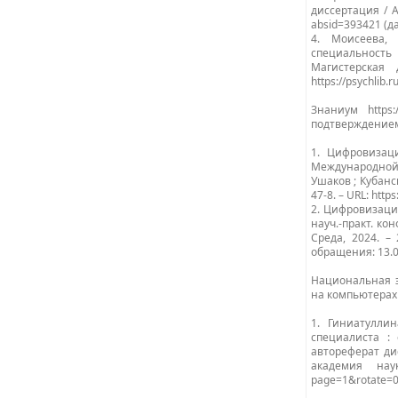
диссертация / Ан
absid=393421 (д
4. Моисеева,
специальность
Магистерская
https://psychlib
Знаниум https
подтверждением
1. Цифровизац
Международной 
Ушаков ; Кубанск
47-8. – URL: htt
2. Цифровизаци
науч.-практ. кон
Среда, 2024. – 
обращения: 13.0
Национальная э
на компьютерах
1. Гиниатулли
специалиста : 
автореферат ди
академия наук
page=1&rotate=0