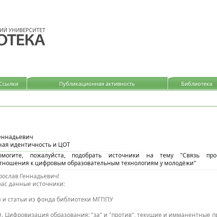
идящих
Ссылки
Публикационная активность
Библиотека
Геннадьевич
ая идентичность и ЦОТ
помогите, пожалуйста, подобрать источники на тему "Связь про
отношения к цифровым образовательным технологиям у молодёжи"
рослав Геннадьевич!
вас данные источники:
 и статьи из фонда библиотеки МГППУ
Ю. Цифровизация образования: "за" и "против", текущие и имманентные п