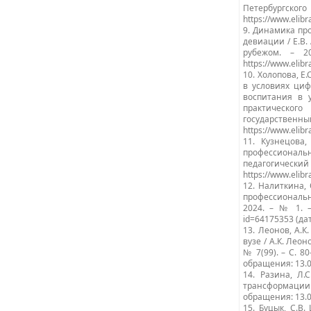
Петербургского 
https://www.elib
9. Динамика пр
девиации / Е.В.
рубежом. – 2
https://www.elib
10. Холопова, 
в условиях циф
воспитания в 
практического
государствен
https://www.elib
11. Кузнецова
профессиональн
педагогический 
https://www.elib
12. Налиткина,
профессиональн
2024. – № 1. – 
id=64175353 (да
13. Леонов, А.
вузе / А.К. Леон
№ 7(99). – С. 80
обращения: 13.0
14. Разина, Л
трансформации. 
обращения: 13.0
15. Буцык, С.В