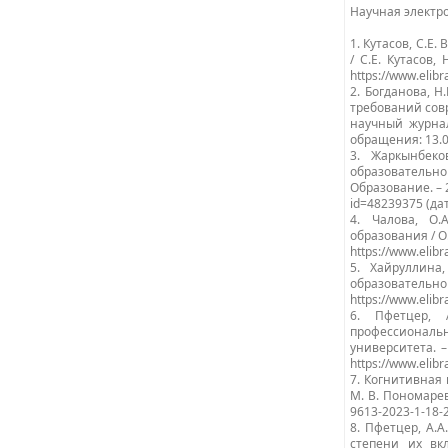
Научная электрон
1. Кутасов, С.
/ С.Е. Кутасов,
https://www.elib
2. Богданова, 
требований сов
научный журнал. 
обращения: 13.0
3. Жаркынбеко
образовательн
Образование. – 20
id=48239375 (да
4. Чалова, О.
образования / О.
https://www.elib
5. Хайруллина
образовательной 
https://www.elib
6. Пфетцер, 
профессиональ
университета. – 
https://www.elib
7. Когнитивная 
М. В. Пономарев,
9613-2023-1-18-2
8. Пфетцер, А.
степени их вк