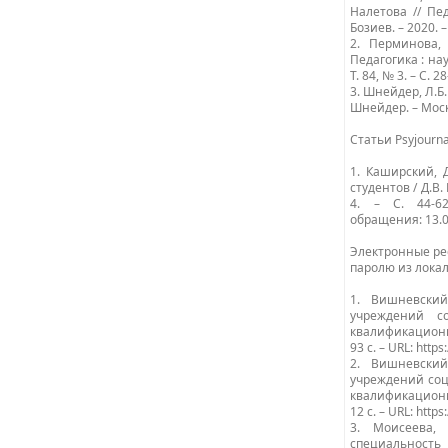
Налетова // Пе
Бозиев. – 2020. – 
2. Перминова,
Педагогика : на
Т. 84, № 3. – С. 28
3. Шнейдер, Л.Б
Шнейдер. – Моск
Cтатьи Psyjournal
1. Каширский, 
студентов / Д.В.
4. – С. 44-62. 
обращения: 13.0
Электронные ресу
паролю из лока
1. Вишневский
учреждений с
квалификационна
93 с. – URL: http
2. Вишневский
учреждений соц
квалификационн
12 с. – URL: http
3. Моисеева,
специальность