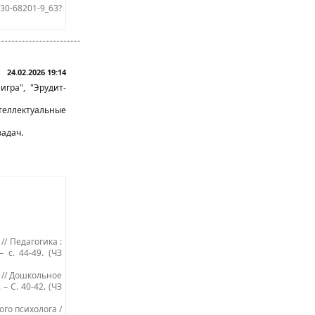
-030-68201-9_63?
24.02.2026 19:14
игра", "Эрудит-
теллектуальные
адач.
// Педагогика :
 с. 44-49. (ЧЗ
а // Дошкольное
– С. 40-42. (ЧЗ
ого психолога /