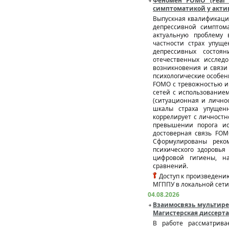
Феномен FOMO (Fear 
симптоматикой у актив
Выпускная квалификаци
депрессивной симптом
актуальную проблему 
частности страх упущ
депрессивных состоя
отечественных исслед
возникновения и связи
психологические особе
FOMO с тревожностью и
сетей с использование
(ситуационная и лично
шкалы страха упущен
коррелирует с личностн
превышении порога ис
достоверная связь FOM
Сформулированы реко
психического здоровья
цифровой гигиены, н
сравнений.
Доступ к произведению
МГППУ в локальной сети
04.08.2026
Взаимосвязь мультире
Магистерская диссерта
В работе рассматрива