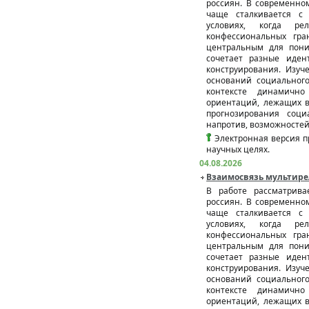
россиян. В современно
чаще сталкивается с 
условиях, когда ре
конфессиональных гра
центральным для пони
сочетает разные иден
конструирования. Изуч
оснований социального
контексте динамичн
ориентаций, лежащих в
прогнозирования соц
напротив, возможносте
Электронная версия п
научных целях.
04.08.2026
Взаимосвязь мультире
В работе рассматрива
россиян. В современно
чаще сталкивается с 
условиях, когда ре
конфессиональных гра
центральным для пони
сочетает разные иден
конструирования. Изуч
оснований социального
контексте динамичн
ориентаций, лежащих в