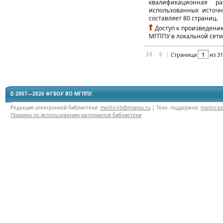
квалификационная ра
использованных источ
составляет 80 страниц.
Доступ к произведению
МГППУ в локальной сети
Страница
из 3
© 2007—2026 ФГБОУ ВО МГППУ.
Редакция электронной библиотеки:
mailto:lib@mgppu.ru
| Техн. поддержка:
mailto:p
Правила по использованию материалов библиотеки