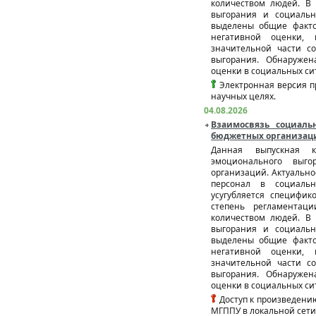
количеством людей. В
выгорания и социаль
выделены общие факто
негативной оценки, 
значительной части с
выгорания. Обнаружен
оценки в социальных си
Электронная версия п
научных целях.
04.08.2026
Взаимосвязь социаль
бюджетных организаци
Данная выпускная к
эмоционального выг
организаций. Актуально
персонал в социально
усугубляется специфик
степень регламентац
количеством людей. В
выгорания и социаль
выделены общие факто
негативной оценки, 
значительной части с
выгорания. Обнаружен
оценки в социальных си
Доступ к произведению
МГППУ в локальной сети