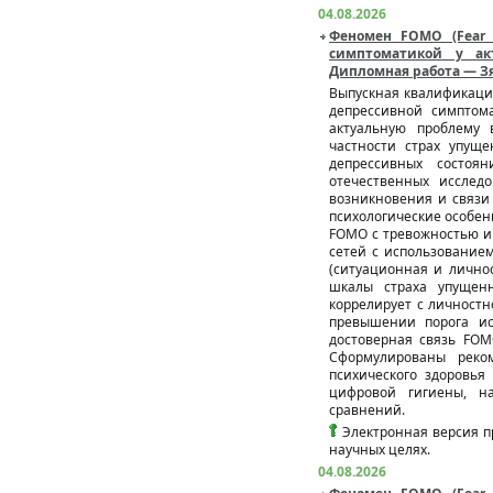
04.08.2026
Феномен FOMO (Fear 
симптоматикой у ак
Дипломная работа — Зя
Выпускная квалификаци
депрессивной симптом
актуальную проблему 
частности страх упущ
депрессивных состоя
отечественных исслед
возникновения и связи
психологические особе
FOMO с тревожностью и
сетей с использование
(ситуационная и лично
шкалы страха упущен
коррелирует с личностн
превышении порога ис
достоверная связь FOM
Сформулированы реко
психического здоровья
цифровой гигиены, н
сравнений.
Электронная версия п
научных целях.
04.08.2026