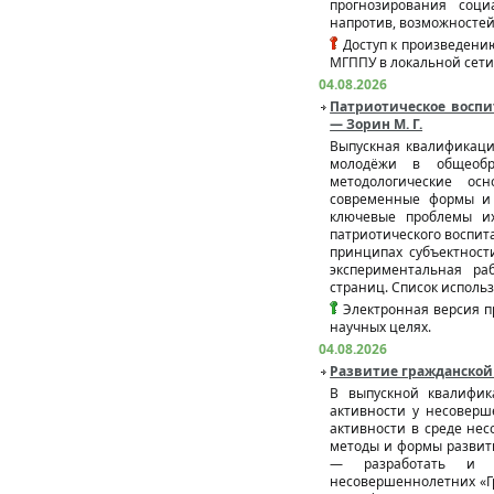
прогнозирования соц
напротив, возможносте
Доступ к произведению
МГППУ в локальной сети
04.08.2026
Патриотическое воспи
— Зорин М. Г.
Выпускная квалификаци
молодёжи в общеобра
методологические ос
современные формы и 
ключевые проблемы их
патриотического воспит
принципах субъектност
экспериментальная ра
страниц. Список исполь
Электронная версия п
научных целях.
04.08.2026
Развитие гражданской 
В выпускной квалифик
активности у несоверш
активности в среде не
методы и формы развит
— разработать и ап
несовершеннолетних «Г