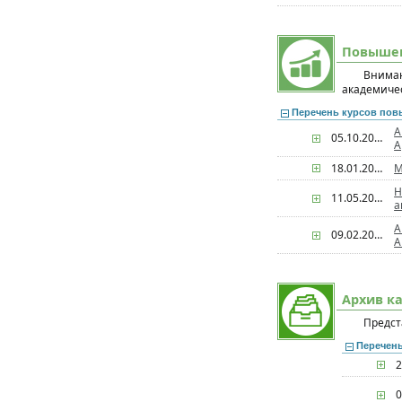
Повыше
Внима
академиче
Перечень курсов по
А
05.10.2026
А
18.01.2027
М
Н
11.05.2026
а
А
09.02.2027
А
Архив к
Предст
Перечен