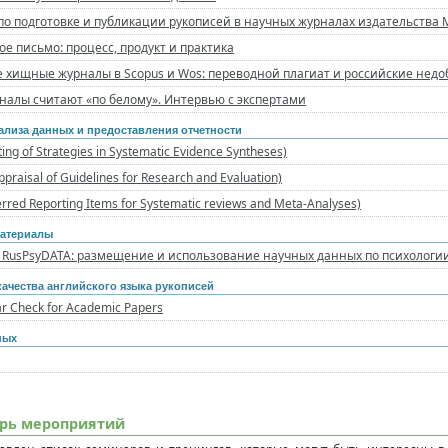
по подготовке и публикации рукописей в научных журналах издательства
е письмо: процесс, продукт и практика
 хищные журналы в Scopus и Wos: переводной плагиат и российские нед
налы считают «по белому». Интервью с экспертами
ализа данных и предоставления отчетности
ing of Strategies in Systematic Evidence Syntheses)
praisal of Guidelines for Research and Evaluation)
rred Reporting Items for Systematic reviews and Meta-Analyses)
материалы
 RusPsyDATA: размещение и использование научных данных по психологи
ачества английского языка рукописей
r Check for Academic Papers
ных
рь мероприятий