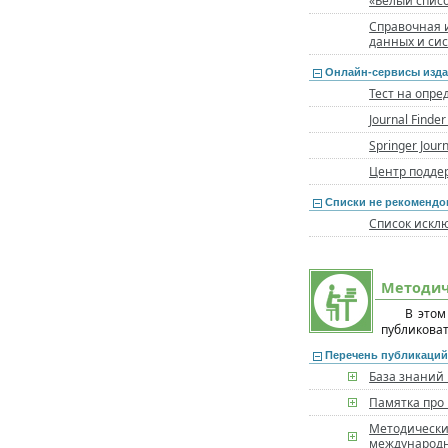
«Белый спис
Справочная 
данных и си
Онлайн-сервисы изда
Тест на опр
Journal Finde
Springer Jour
Центр поддер
Списки не рекомендо
Список искл
Методич
В этом
публиковат
Перечень публикаций
База знаний P
Памятка про
Методически
международн