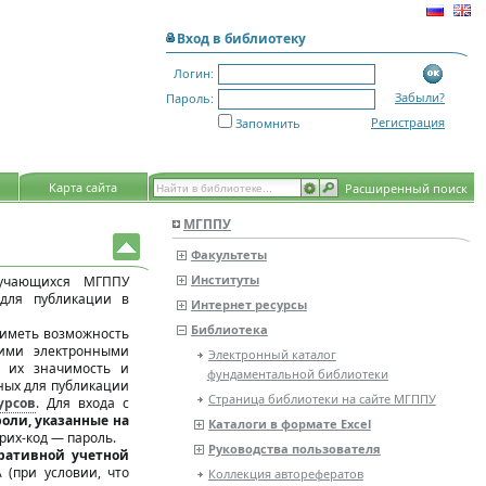
Вход в библиотеку
Логин:
Забыли?
Пароль:
Регистрация
Запомнить
Карта сайта
Расширенный поиск
МГППУ
Факультеты
Институты
бучающихся МГППУ
 для публикации в
Интернет ресурсы
Библиотека
 иметь возможность
кими электронными
Электронный каталог
ь их значимость и
фундаментальной библиотеки
нных для публикации
Страница библиотеки на сайте МГППУ
урсов
. Для входа с
оли, указанные на
Каталоги в формате Excel
рих-код — пароль.
Руководства пользователя
ративной учетной
 (при условии, что
Коллекция авторефератов