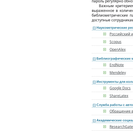
пароль регулярно обно
Важным критерием
выраженное в количес
библиометрические п
доступные сотрудника
Наукометрические ре
Российский 
Scopus
OpenAlex
Библиографические 
EndNote
Mendeley
Инструменты для кол
Google Docs
ShareLatex
Служба работы с авт
Обращение в
Академические социа
ResearchGat