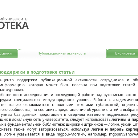
идящих
Ссылки
Публикационная активность
Библиотека
поддержки в подготовке статьи
н-центр поддержки публикационной активности сотрудников и о
информацию, которая может быть полезна при подготовке статей
ых журналах.
обственного исследования и последующей работе над рукописью важно
рудам специалистов международного уровня. Работа с академичес
 не только ознакомиться с полными текстами публикаций, оценит
ного сообщества, но составить представление об уровне статей в выбра
ступных баз данных представлен в
сводном каталоге подписных рес
щих в локальную сеть университета, следует использовать
логины и пар
ых в фундаментальной библиотеке: широкий штрих-код — логин, узкий шт
ситета также могут авторизоваться, используя
логин и пароль корпо
ае, логин указывается в виде mgppu\<логин>, например, mgppu\IvanovAA