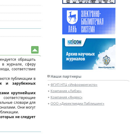
ендуется обращать
 в журнале, сферу
хода, соответствие
Наши партнеры
аются публикации в
их и зарубежных
ФГУП НТЦ «Информрегистр»
Компания «Либэр»
исами крупнейших
Компания «Яндекс»
 соответствующие
альные словари для
ООО «Директмедиа Паблишинг»
урналами. Они могут
убликации.
которых не следует