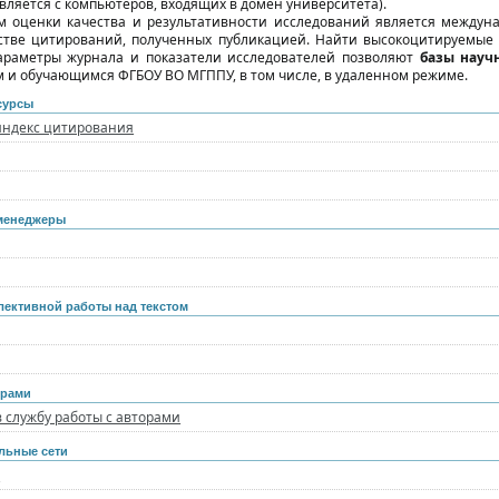
вляется с компьютеров, входящих в домен университета).
 оценки качества и результативности исследований является междун
тве цитирований, полученных публикацией. Найти высокоцитируемые 
араметры журнала и показатели исследователей позволяют
базы науч
м и обучающимся ФГБОУ ВО МГППУ, в том числе, в удаленном режиме.
сурсы
индекс цитирования
менеджеры
лективной работы над текстом
орами
 службу работы с авторами
льные сети
e