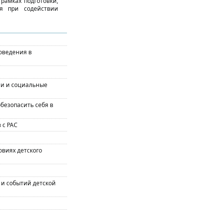
рамках подготовки,
я при содействии
оведения в
ии и социальные
безопасить себя в
 с РАС
овиях детского
и событий детской