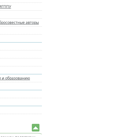
 МГППУ
обросовестные авторы
и и образованию