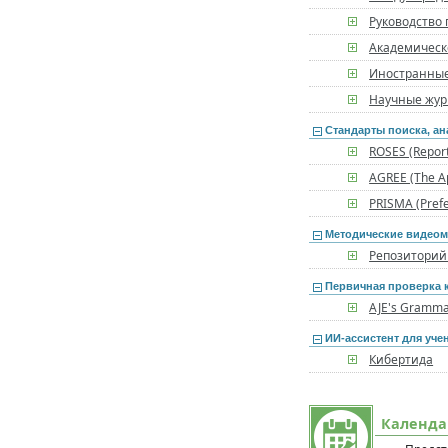
Руководство 
Академическо
Иностранные
Научные жур
Стандарты поиска, ан
ROSES (Report
AGREE (The Ap
PRISMA (Prefe
Методические видео
Репозиторий
Первичная проверка к
AJE's Gramma
ИИ-ассистент для уче
Кибертида
Календа