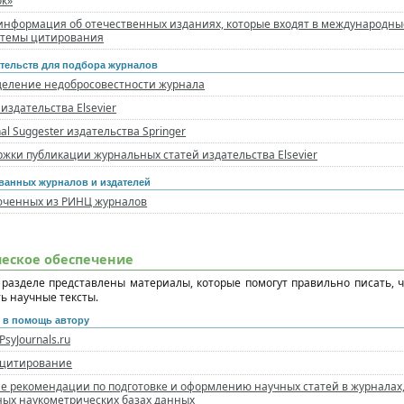
ок»
информация об отечественных изданиях, которые входят в международн
стемы цитирования
тельств для подбора журналов
еделение недобросовестности журнала
r издательства Elsevier
nal Suggester издательства Springer
жки публикации журнальных статей издательства Elsevier
ванных журналов и издателей
юченных из РИНЦ журналов
еское обеспечение
 разделе представлены материалы, которые помогут правильно писать, ч
ь научные тексты.
 в помощь автору
syJournals.ru
 цитирование
е рекомендации по подготовке и оформлению научных статей в журналах
ых наукометрических базах данных