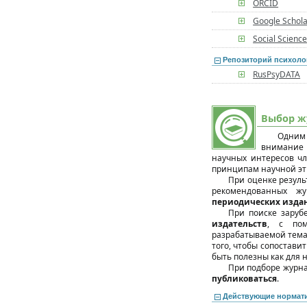
ORCID
Google Schol
Social Scienc
Репозиторий психоло
RusPsyDATA
Выбор ж
Одним 
внимание 
научных интересов чл
принципам научной эт
При оценке резуль
рекомендованных жу
периодических изда
При поиске заруб
издательств
, с пом
разрабатываемой тема
того, чтобы сопостави
быть полезны как для
При подборе журна
публиковаться
.
Действующие нормат