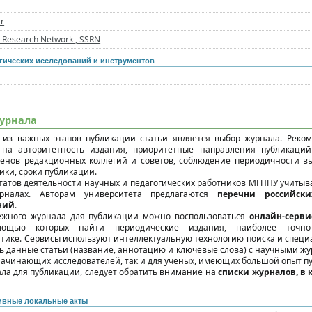
ar
e Research Network , SSRN
гических исследований и инструментов
урнала
из важных этапов публикации статьи является выбор журнала. Реком
на авторитетность издания, приоритетные направления публикаций
енов редакционных коллегий и советов, соблюдение периодичности вы
ики, сроки публикации.
татов деятельности научных и педагогических работников МГППУ учитыв
рналах. Авторам университета предлагаются
перечни российск
ний
.
ежного журнала для публикации можно воспользоваться
онлайн-серв
ощью которых найти периодические издания, наиболее точно
тике. Сервисы используют интеллектуальную технологию поиска и специ
ть данные статьи (название, аннотацию и ключевые слова) с научными ж
 начинающих исследователей, так и для ученых, имеющих большой опыт п
ла для публикации, следует обратить внимание на
списки журналов, в 
ивные локальные акты