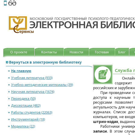
Этот сайт поддерживает
версию для незрячих и слабов
О проекте
Контакты
Новости
Гостевая
Блог
Вернуться в электронную библиотеку
Служба 
На главную
Учебная литература (933)
Онлай
содержит 
Учебно-методические материалы (39)
российских и зарубежн
Научная литература (1674)
При проведении с
доступа к научным т
Периодика (50)
ресурсами позволяет
Диссертации (482)
актуальность для науч
журналах. Список до
Работы студентов (22063)
компьютеров, не входя
Инструментарий (18)
штрих-кодах
, выданн
Медиатека (22)
Работники универ
записи
. В этом случ