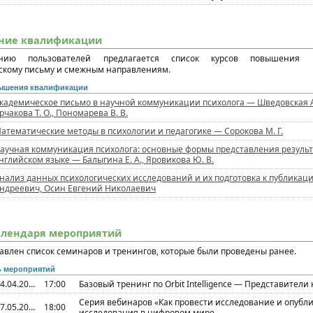
ние квалификации
нию пользователей предлагается список курсов повышения 
скому письму и смежным направлениям.
вышения квалификации
кадемическое письмо в научной коммуникации психолога — Шведовская А. 
рчакова Т. О., Пономарева В. В.
атематические методы в психологии и педагогике — Сорокова М. Г.
аучная коммуникация психолога: основные формы представления результ
нглийском языке — Балыгина Е. А., Яровикова Ю. В.
нализ данных психологических исследований и их подготовка к публикац
ндреевич, Осин Евгений Николаевич
алендаря мероприятий
авлен список семинаров и тренингов, которые были проведены ранее.
ь мероприятий
24.04.2024
17:00
Базовый тренинг по Orbit Intelligence — Представители
Серия вебинаров «Как провести исследование и опублик
07.05.2024
18:00
исследования в цифровом мире