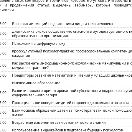
авлен список семинаров и тренингов, которые могут быть интересны в 
ии и продвижения статьи. Выделены вебинары, которые проводятс
лиотеки.
5:00
Восприятие эмоций по движениям лица и тела человека
Диагностика рисков общественно опасного и аутодеструктивного п
5:00
образовательных организациях
5:00
Психология в цифровую эпоху
Кросскультурный психолог-практик: профессиональные компетенц
6:00
ожидания
Как распознать информационно-психологические манипуляции и о
5:00
медиапространстве?
6:00
Предикторы развития математики и чтения у младших школьников
Инклюзивное образование
Развитие эколого-ориентированной субъектности подростков в усл
5:00
оздоровительного лагеря
5:00
Просоциальное поведение детей старшего дошкольного возраста
Взаимосвязь обращений детей за психотерапевтической помощью 
5:00
жизни
5:00
Возрастные изменения сети семантического знания
5:00
Использование видеокейсов в подготовке будущих психологов