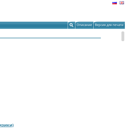
Описание
Версия для печати
изики)