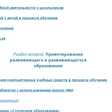
бной деятельности у школьников
й у детей в процессе обучения
начения
ьзя
Раздел второй.
Проектирование
развивающего и развивающегося
образования
ния компьютерных учебных средств в процессе обучения
кабинетах с использованием микро-ЭВМ
 концепция)
аммы «Столичное образование»