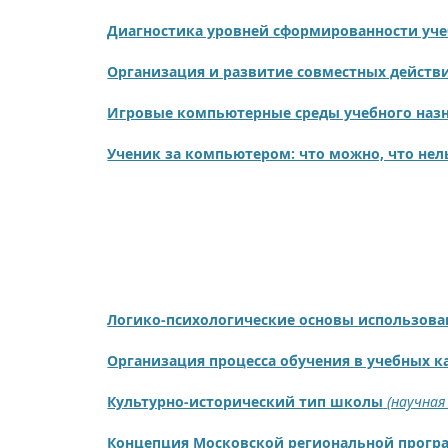
Диагностика уровней сформированности уче
Организация и развитие совместных действи
Игровые компьютерные среды учебного наз
Ученик за компьютером: что можно, что нел
Логико-психологические основы использова
Организация процесса обучения в учебных 
Культурно-исторический тип школы
(научная
Концепция Московской региональной прогр