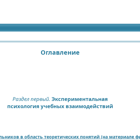
идящих
Оглавление
Раздел первый.
Экспериментальная
психология учебных взаимодействий
ьников в область теоретических понятий (на материале ф